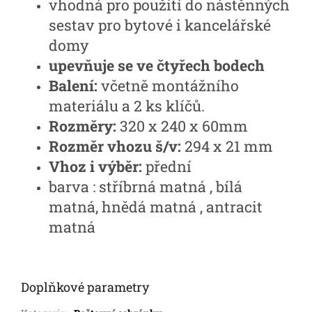
vhodná pro použití do nástěnných
sestav pro bytové i kancelářské
domy
upevňuje se ve čtyřech bodech
Balení:
včetně montážního
materiálu a 2 ks klíčů.
Rozměry:
320 x 240 x 60mm
Rozměr vhozu š/v:
294 x 21 mm
Vhoz i výběr:
přední
barva : stříbrná matná , bílá
matná, hnědá matná , antracit
matná
Doplňkové parametry