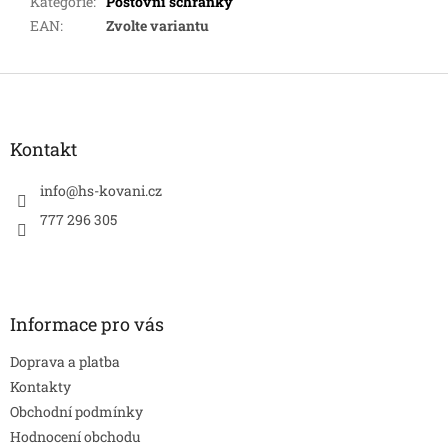
Kategorie
:
Poštovní schránky
EAN
:
Zvolte variantu
Z
á
p
a
Kontakt
t
í
info
@
hs-kovani.cz
777 296 305
Informace pro vás
Doprava a platba
Kontakty
Obchodní podmínky
Hodnocení obchodu