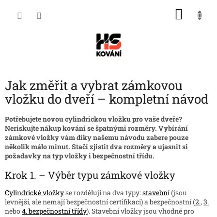
Přejít
NÁKU
na
obsah
KOŠÍK
Jak změřit a vybrat zámkovou
vložku do dveří – kompletní návod
Potřebujete novou cylindrickou vložku pro vaše dveře?
Neriskujte nákup kování se špatnými rozměry. Vybírání
zámkové vložky vám díky našemu návodu zabere pouze
několik málo minut. Stačí zjistit dva rozměry a ujasnit si
požadavky na typ vložky i bezpečnostní třídu.
Krok 1. – Výběr typu zámkové vložky
Cylindrické vložky
se rozdělují na dva typy:
stavební
(jsou
levnější, ale nemají bezpečnostní certifikaci) a bezpečnostní (
2.
,
3.
nebo
4. bezpečnostní třídy
). Stavební vložky jsou vhodné pro