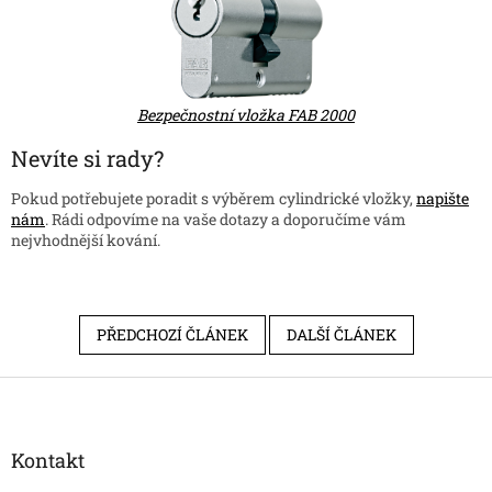
Bezpečnostní vložka FAB 2000
Nevíte si rady?
Pokud potřebujete poradit s výběrem cylindrické vložky,
napište
nám
. Rádi odpovíme na vaše dotazy a doporučíme vám
nejvhodnější kování.
PŘEDCHOZÍ ČLÁNEK
DALŠÍ ČLÁNEK
Z
á
p
a
Kontakt
t