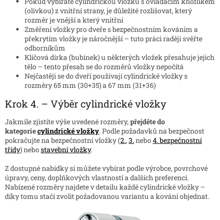
Pokud vybíráte cylindrickou vložku s ovládacím knoflíkem
(olivkou) z vnitřní strany, je důležité rozlišovat, který
rozměr je vnější a který vnitřní
Změření vložky pro dveře s bezpečnostním kováním a
překrytím vložky je náročnější – tuto práci raději svěřte
odborníkům
Klíčová dírka (bubínek) u některých vložek přesahuje jejich
tělo – tento přesah se do rozměrů vložky nepočítá
Nejčastěji se do dveří používají cylindrické vložky s
rozměry 65 mm (30+35) a 67 mm (31+36)
Krok 4. – Výběr cylindrické vložky
Jakmile zjistíte výše uvedené rozměry,
přejděte do
kategorie
cylindrické vložky
. Podle požadavků na bezpečnost
pokračujte na bezpečnostní vložky (
2.
,
3.
nebo
4. bezpečnostní
třídy
) nebo
stavební vložky
.
Z dostupné nabídky si můžete vybírat podle výrobce, povrchové
úpravy, ceny, doplňkových vlastností a dalších preferencí.
Nabízené rozměry najdete v detailu každé cylindrické vložky –
díky tomu stačí zvolit požadovanou variantu a kování objednat.