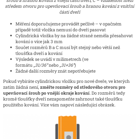
šroub a hranou kování z vnější části dveří, C – vzdálenost mezi
středem otvoru pro upevňovací šroub a hranou kování z vnitřní
části dveří
Měření doporučujeme provádět pečlivě – v opačném
případě totiž vložka nemusí do dveří pasovat
Cylindrická vložka by na žádné straně neměla přesahovat
kování o více jak 3 mm
Součet rozměrů B a C musí být stejný nebo větší než
tloušťka dveří a kování
Výsledek se uvádí v milimetrech (ve
formátu
„31/36“
nebo
„31+36“
)
Žádné další rozměry znát nepotřebujete
Pokud vybíráte cylindrickou vložku pro nové dveře, ve kterých
zatím žádná není,
změřte rozměry od středového otvoru pro
upevňovací šroub po vnější okraje kování
. Do rozměrů tedy
kromě tloušťky dveří nezapomeňte zahrnout také tloušťku
použitého kování. Více vám napoví následující obrázek.