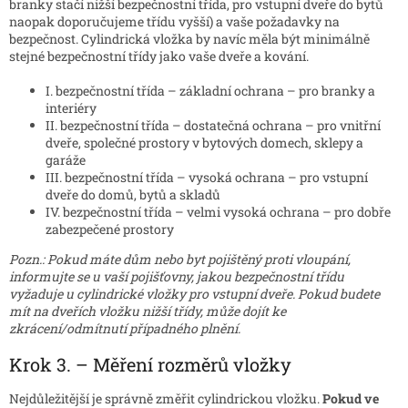
branky stačí nižší bezpečnostní třída, pro vstupní dveře do bytů
naopak doporučujeme třídu vyšší) a vaše požadavky na
bezpečnost. Cylindrická vložka by navíc měla být minimálně
stejné bezpečnostní třídy jako vaše dveře a kování.
I. bezpečnostní třída – základní ochrana – pro branky a
interiéry
II. bezpečnostní třída – dostatečná ochrana – pro vnitřní
dveře, společné prostory v bytových domech, sklepy a
garáže
III. bezpečnostní třída – vysoká ochrana – pro vstupní
dveře do domů, bytů a skladů
IV. bezpečnostní třída – velmi vysoká ochrana – pro dobře
zabezpečené prostory
Pozn.: Pokud máte dům nebo byt pojištěný proti vloupání,
informujte se u vaší pojišťovny, jakou bezpečnostní třídu
vyžaduje u cylindrické vložky pro vstupní dveře. Pokud budete
mít na dveřích vložku nižší třídy, může dojít ke
zkrácení/odmítnutí případného plnění.
Krok 3. – Měření rozměrů vložky
Nejdůležitější je správně změřit cylindrickou vložku.
Pokud ve