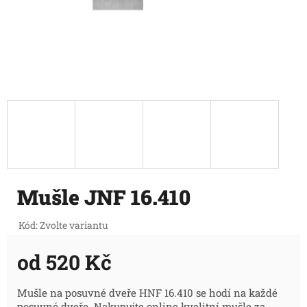
Mušle JNF 16.410
Kód:
Zvolte variantu
od
520 Kč
Měrná
Mušle na posuvné dveře HNF 16.410 se hodí na každé
posuvné dveře. Nakupujte online kvalitní mušle za