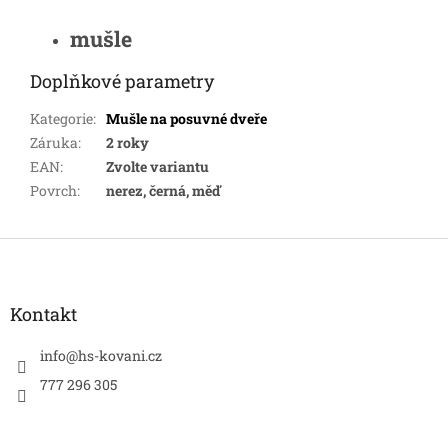
mušle
Doplňkové parametry
Kategorie
:
Mušle na posuvné dveře
Záruka
:
2 roky
EAN
:
Zvolte variantu
Povrch
:
nerez, černá, měď
Z
á
p
a
Kontakt
t
í
info
@
hs-kovani.cz
777 296 305