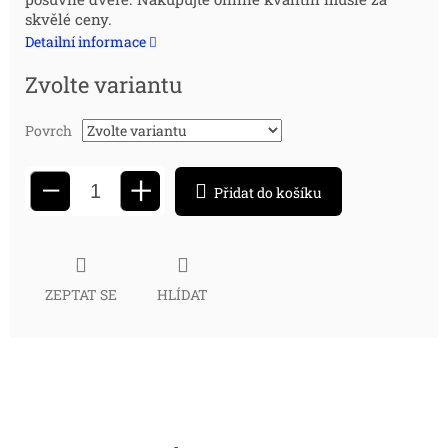
cena:
skvělé ceny.
Detailní informace
Zvolte variantu
Povrch
+
−
Přidat do košíku
ZEPTAT SE
HLÍDAT