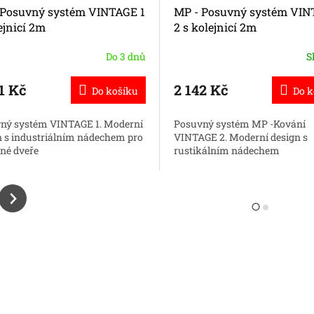
 Posuvný systém VINTAGE 1
MP - Posuvný systém VI
ejnicí 2m
2 s kolejnicí 2m
Do 3 dnů
S
1 Kč
2 142 Kč
Do košíku
Do k
ný systém VINTAGE 1. Moderní
Posuvný systém MP -Kování
n s industriálním nádechem pro
VINTAGE 2. Moderní design s
né dveře
rustikálním nádechem