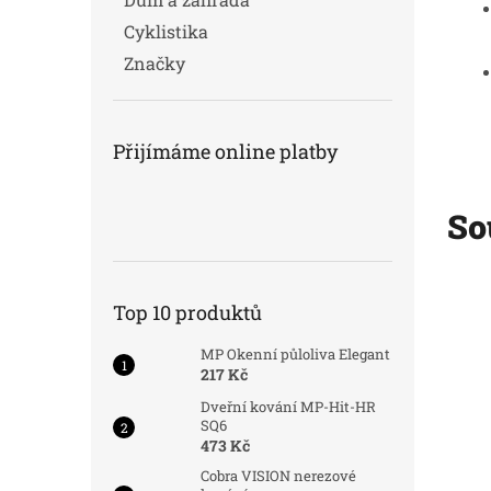
Cyklistika
Značky
Přijímáme online platby
So
Kód:
8255
Kód:
8258
Novinka
Top 10 produktů
MP Okenní půloliva Elegant
217 Kč
Dveřní kování MP-Hit-HR
SQ6
473 Kč
Cobra VISION nerezové