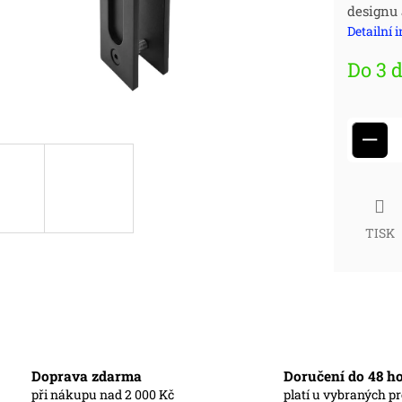
designu
cena
Detailní 
Do 3 
−
TISK
Doprava zdarma
Doručení do 48 h
při nákupu nad 2 000 Kč
platí u vybraných p