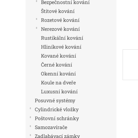
n
Bezpečnostní kování
e
Štítové kování
l
Rozetové kování
Nerezové kování
Rustikální kování
Hliníkové kování
Kované kování
Černé kování
Okenní kování
Koule na dveře
Luxusní kování
Posuvné systémy
Cylindrické vložky
Poštovní schránky
Samozavírače
Zadlabávací zámky