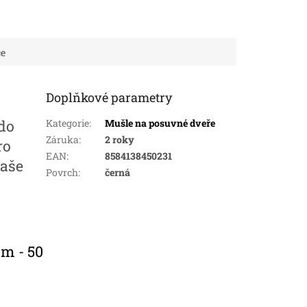
ce
Doplňkové parametry
kdo
Kategorie
:
Mušle na posuvné dveře
Záruka
:
2 roky
ro
EAN
:
8584138450231
vaše
Povrch
:
černá
mm - 50