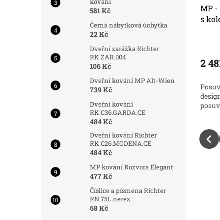
kování
 VINTAGE
MP - Posuvný systém VINTAGE
MP -
581 Kč
3 s tlumičem a kolejnicí 2m
s kol
Černá nábytková úchytka
22 Kč
Do 3 dnů
Do 3 dnů
Dveřní zarážka Richter
RK.ZAR.004
2 662 Kč
2 48
Do košíku
Do košíku
106 Kč
Dveřní kování MP Alt-Wien
NTAGE 3:
MP - Posuvný systém VINTAGE 3 s
Posuv
739 Kč
signu a
tlumičem. Kombinace robustního
desig
Dveřní kování
designu a moderního pohodlí
posuv
RK.C36.GARDA.CE
484 Kč
Dveřní kování Richter
RK.C26.MODENA.CE
484 Kč
MP kování Rozvora Elegant
477 Kč
Číslice a písmena Richter
RN.75L.nerez
68 Kč