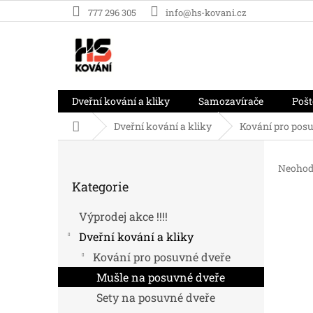
Přejít
777 296 305
info@hs-kovani.cz
na
obsah
Dveřní kování a kliky
Samozavírače
Pošt
Domů
Dveřní kování a kliky
Kování pro pos
P
o
Průměr
Neohod
Přeskočit
s
hodnoc
Kategorie
kategorie
t
produk
r
je
Výprodej akce !!!!
0,0
a
z
Dveřní kování a kliky
n
5
n
Kování pro posuvné dveře
hvězdič
í
Mušle na posuvné dveře
p
Sety na posuvné dveře
a