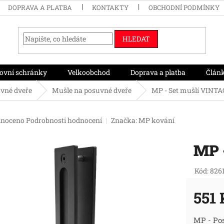
DOPRAVA A PLATBA
KONTAKTY
OBCHODNÍ PODMÍNKY
HLEDAT
ovní schránky
Velkoobchod
Doprava a platba
Člán
uvné dveře
Mušle na posuvné dveře
MP - Set mušlí VINT
né
noceno
Podrobnosti hodnocení
Značka:
MP kování
ení
tu
MP 
Kód:
826
ek.
551 
Měr
MP - Po