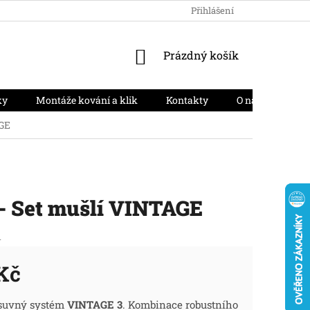
HODNOCENÍ OBCHODU
PODMÍNKY OCHRANY OSOBNÍCH ÚD
Přihlášení
NÁKUPNÍ
Prázdný košík
KOŠÍK
ky
Montáže kování a klik
Kontakty
O nás
Moj
AGE
- Set mušlí VINTAGE
1
Kč
ná
suvný systém
VINTAGE 3
. Kombinace robustního