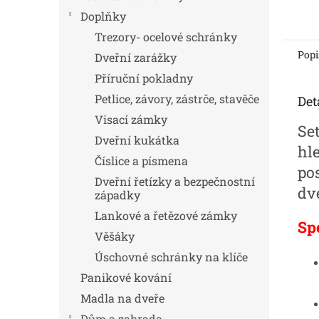
Doplňky
Trezory- ocelové schránky
Popi
Dveřní zarážky
Příruční pokladny
Petlice, závory, zástrče, stavěče
Det
Visací zámky
Se
Dveřní kukátka
hl
Číslice a písmena
po
Dveřní řetízky a bezpečnostní
dve
západky
Lankové a řetězové zámky
Sp
Věšáky
Úschovné schránky na klíče
Panikové kování
Madla na dveře
Dům a zahrada