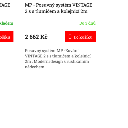
NTAGE
MP - Posuvný systém VINTAGE
MP - Pos
2 s s tlumičem a kolejnicí 2m
3 s kolej
kladem
Do 3 dnů
2 662 Kč
2 178 K
ošíku
Do košíku
Posuvný systém MP -Kování
MP - Posu
VINTAGE 2 s s tlumičem a kolejnicí
Kombinace 
2m . Moderní design s rustikálním
moderního
nádechem