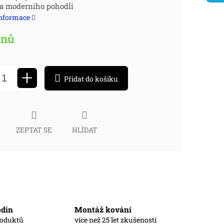
 a moderního pohodlí
:
informace
dnů
+
Přidat do košíku
ZEPTAT SE
HLÍDAT
odin
Montáž kování
roduktů
více než 25 let zkušeností