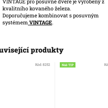
VINTAGE pro posuvné dveře je vyrobený z
kvalitního kovaného železa.
Doporučujeme kombinovat s posuvným
systémem
VINTAGE
.
uvisející produkty
Kód:
8252
Kó
Náš TIP