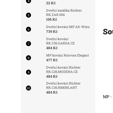
22 Kč
Dveřní zarážka Richter
RK.ZAR.004
106 Kč
Dveřní kování MP Alt-Wien
So
739 Kč
Dveřní kování
RK.C36.GARDA.CE
Kód:
8261
Kód:
8264
Tip
484 Kč
MP kování Rozvora Elegant
477 Kč
Dveřní kování Richter
RK.C26.MODENA.CE
484 Kč
Dveřní kování Richter
RK.C36.RIMINI.ANT
484 Kč
GE
MP - Úchytka VINTAGE
MP -
Do 3 dnů
Do 3 dnů