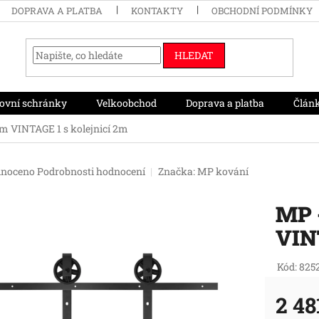
DOPRAVA A PLATBA
KONTAKTY
OBCHODNÍ PODMÍNKY
HLEDAT
ovní schránky
Velkoobchod
Doprava a platba
Člán
m VINTAGE 1 s kolejnicí 2m
né
noceno
Podrobnosti hodnocení
Značka:
MP kování
ení
tu
MP 
VINT
ek.
Kód:
825
2 48