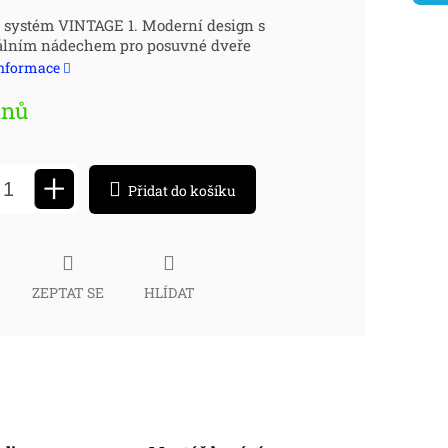
ná
 systém VINTAGE 1. Moderní design s
iálním nádechem pro posuvné dveře
:
informace
dnů
+
Přidat do košíku
ZEPTAT SE
HLÍDAT