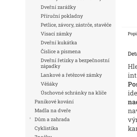
Dveřní zarážky
Příruční pokladny
Petlice, závory, zástrče, stavěče
Visací zámky
Popi
Dveřní kukátka
Číslice a písmena
Det
Dveřní řetízky a bezpečnostní
Hl
západky
in
Lankové a řetězové zámky
Po
Věšáky
id
Úschovné schránky na klíče
na
Panikové kování
nav
Madla na dveře
vý
Dům a zahrada
ka
Cyklistika
Značky