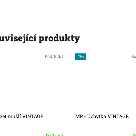
uvisející produkty
Kód:
8261
Kó
Tip
 Set mušlí VINTAGE
MP - Úchytka VINTAGE
Do 3 dnů
D