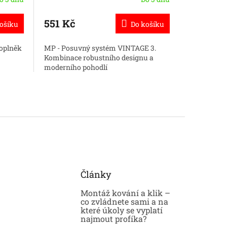
551 Kč
192 Kč
ošíku
Do košíku
oplněk
MP - Posuvný systém VINTAGE 3.
Úchytka VI
Kombinace robustního designu a
pro posuvn
moderního pohodlí
Články
Montáž kování a klik –
co zvládnete sami a na
které úkoly se vyplatí
najmout profíka?