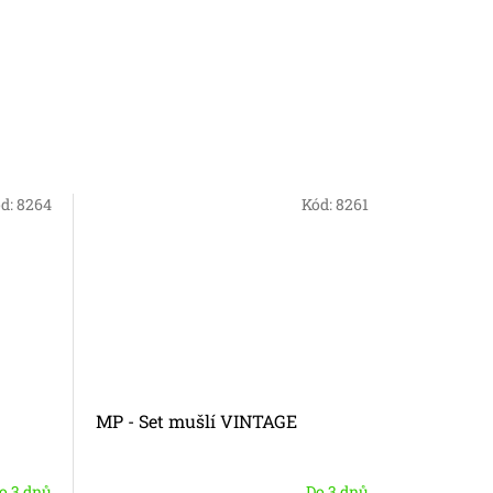
d:
8264
Kód:
8261
Tip
MP - Set mušlí VINTAGE
MP - Úch
o 3 dnů
Do 3 dnů