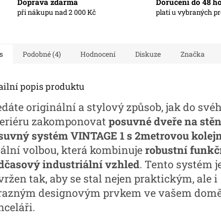
Doprava zdarma
Doručení do 48 h
při nákupu nad 2 000 Kč
platí u vybraných p
s
Podobné (4)
Hodnocení
Diskuze
Značka
ailní popis produktu
edáte originální a stylový způsob, jak do své
teriéru zakomponovat
posuvné dveře na stě
suvný systém VINTAGE 1 s 2metrovou kolejn
eální volbou, která kombinuje
robustní funkč
dčasový industriální vzhled
. Tento systém j
ržen tak, aby se stal nejen praktickým, ale i
razným designovým prvkem ve vašem domě
nceláři.