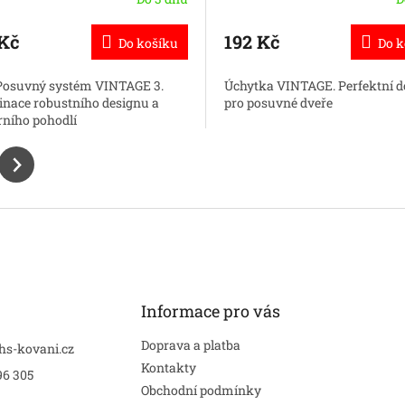
 Kč
192 Kč
Do košíku
Do k
Posuvný systém VINTAGE 3.
Úchytka VINTAGE. Perfektní d
nace robustního designu a
pro posuvné dveře
ního pohodlí
Informace pro vás
Doprava a platba
hs-kovani.cz
Kontakty
96 305
Obchodní podmínky