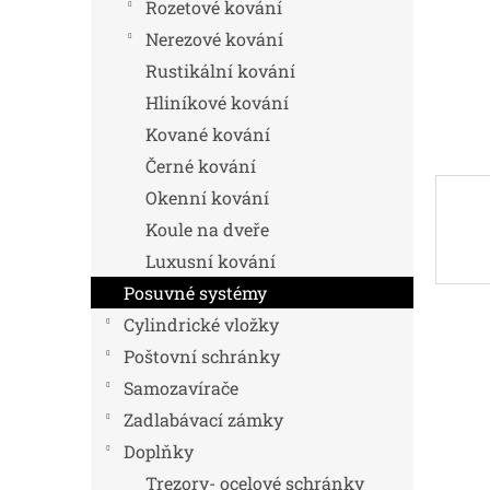
n
Rozetové kování
e
Nerezové kování
l
Rustikální kování
Hliníkové kování
Kované kování
Černé kování
Okenní kování
Koule na dveře
Luxusní kování
Posuvné systémy
Cylindrické vložky
Poštovní schránky
Samozavírače
Zadlabávací zámky
Doplňky
Trezory- ocelové schránky