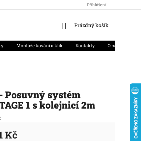
HODNOCENÍ OBCHODU
PODMÍNKY OCHRANY OSOBNÍCH ÚD
Přihlášení
NÁKUPNÍ
Prázdný košík
KOŠÍK
ky
Montáže kování a klik
Kontakty
O nás
Moj
- Posuvný systém
AGE 1 s kolejnicí 2m
2
1 Kč