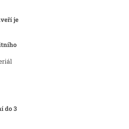
eří je
itního
eriál
í do 3