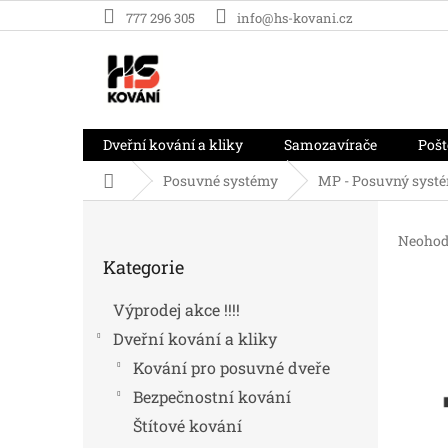
Přejít
777 296 305
info@hs-kovani.cz
na
obsah
Dveřní kování a kliky
Samozavírače
Pošt
Domů
Posuvné systémy
MP - Posuvný systé
P
o
Průměr
Neohod
Přeskočit
s
hodnoc
Kategorie
kategorie
t
produk
r
je
Výprodej akce !!!!
0,0
a
z
Dveřní kování a kliky
n
5
n
Kování pro posuvné dveře
hvězdič
í
Bezpečnostní kování
p
Štítové kování
a