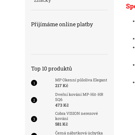
Sp
Přijímáme online platby
Top 10 produktů
MP Okenní půloliva Elegant
217 Kč
Dveřní kování MP-Hit-HR
SQ6
473 Kč
Cobra VISION nerezové
kování
581 Kč
Černá nábytková úchytka