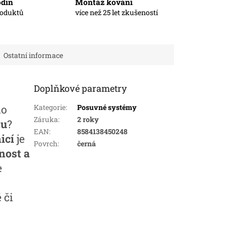
odin
Montáž kování
roduktů
více než 25 let zkušeností
Ostatní informace
Doplňkové parametry
ho
Kategorie
:
Posuvné systémy
Záruka
:
2 roky
nu
?
EAN
:
8584138450248
icí
je
Povrch
:
černá
nost a
e
 či