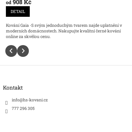
908 Kč
od
DETAIL
Kování Gaia -S svým jednoduchým tvarem najde uplatnění v
moderních domácnostech. Nakupujte kvalitní černé kování
online za skvělou cenu.
Z
á
p
a
Kontakt
t
í
info
@
hs-kovani.cz
777 296 305