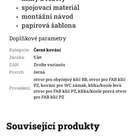
spojovací materiál
montážní návod
papírová šablona
Doplňkové parametry
Kategorie
:
Černé kování
Záruka
:
5 let
EAN
:
Zvolte variantu
Povrch
:
černá
otvor pro obyčejný klíč BB, otvor pro FAB klíč
PZ, kování pro WC zámek, klika/koule levá
Provedení
:
otvor pro FAB klíč PZ, klika/koule pravá otvor
pro FAB klíč PZ
Související produkty