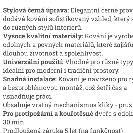
Stylová černá úprava:
Elegantní černé pro
dodává kování sofistikovaný vzhled, který 
do různých stylů interiérů.
Vysoce kvalitní materiály:
Kování je vyrob
odolných a pevných materiálů, které zajišťu
dlouhou životnost a spolehlivost.
Univerzální použití:
Vhodné pro různé typy 
ideální pro moderní i tradiční prostory.
Snadná instalace:
Kování je navrženo pro r
a bezproblémovou montáž, což šetří čas a
usnadňuje práci.
Obsahuje vratný mechanismus kliky - pruž
Pro protipožární a kouřotěsné
dveře s odol
30 min.
Prodloužená záruka 5 let (na funkčnost)