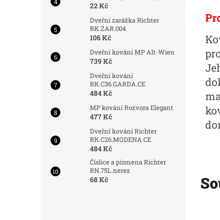
22 Kč
Pr
Dveřní zarážka Richter
RK.ZAR.004
Ko
106 Kč
pr
Dveřní kování MP Alt-Wien
739 Kč
Je
Dveřní kování
do
RK.C36.GARDA.CE
484 Kč
mat
MP kování Rozvora Elegant
ko
477 Kč
do
Dveřní kování Richter
RK.C26.MODENA.CE
484 Kč
Číslice a písmena Richter
RN.75L.nerez
So
68 Kč
d:
8009/OTV
Kód:
6066/OTV