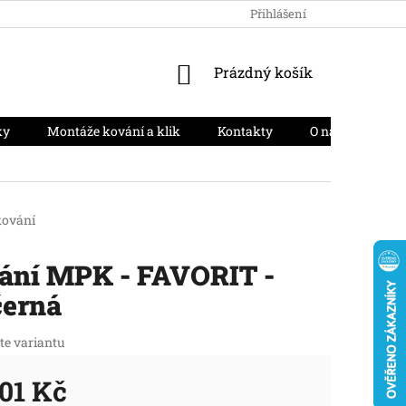
HODNOCENÍ OBCHODU
PODMÍNKY OCHRANY OSOBNÍCH ÚD
Přihlášení
NÁKUPNÍ
Prázdný košík
KOŠÍK
ky
Montáže kování a klik
Kontakty
O nás
Moj
ování
ání MPK - FAVORIT -
černá
te variantu
01 Kč