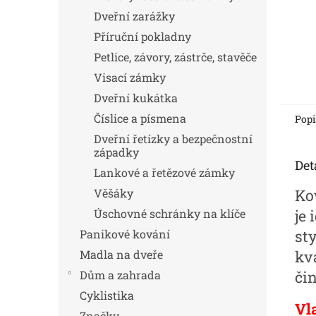
Dveřní zarážky
Příruční pokladny
Petlice, závory, zástrče, stavěče
Visací zámky
Dveřní kukátka
Číslice a písmena
Popi
Dveřní řetízky a bezpečnostní
západky
Det
Lankové a řetězové zámky
Věšáky
Ko
Úschovné schránky na klíče
je 
Panikové kování
st
Madla na dveře
kv
Dům a zahrada
čin
Cyklistika
Vl
Značky