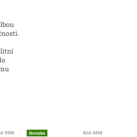
olbou
nosti.
litní
do
emu
ód:
8956
Kód:
6868
Novinka
Výhodné