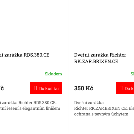
ní zarážka RDS.380.CE
Dveřní zarážka Richter
RK.ZAR.BRIXEN.CE
Skladem
S
Kč
350 Kč
Do košíku
Do k
í zarážka Richter RDS.380.CE:
Dveřní zarážka
tní řešení s elegantním finišem
Richter RK.ZAR.BRIXEN.CE. El
ochrana s pevným úchytem