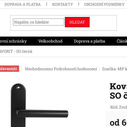
DOPRAVA A PLATBA
KONTAKTY
OBCHODNÍ PODMÍNKY
HLEDAT
ovní schránky
Velkoobchod
Doprava a platba
Člán
AVORIT - SO černá
Průměrné
Neohodnoceno
Podrobnosti hodnocení
Značka:
MP k
dávanější
hodnocení
produktu
Kov
je
0,0
SO 
z
5
hvězdiček.
Kód:
Zvol
od
6