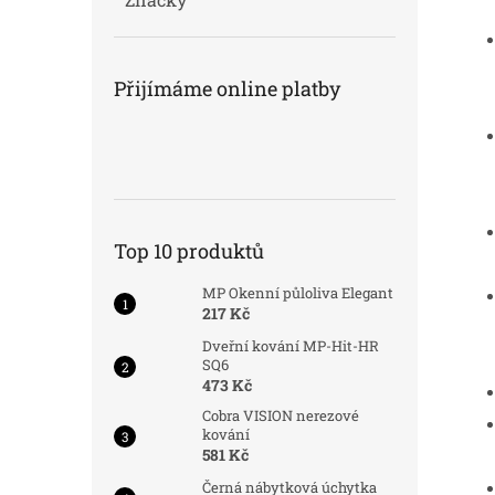
Přijímáme online platby
Top 10 produktů
MP Okenní půloliva Elegant
217 Kč
Dveřní kování MP-Hit-HR
SQ6
473 Kč
Cobra VISION nerezové
kování
581 Kč
Černá nábytková úchytka