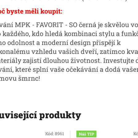
oč byste měli koupit:
vání MPK - FAVORIT - SO černá je skvělou v
o každého, kdo hledá kombinaci stylu a funkč
ho odolnost a moderní design přispějí k
konalému vzhledu vašich dveří, zatímco kva
eriály zajistí dlouhou životnost. Investujte 
vání, které splní vaše očekávání a dodá vaš
movu šmrnc!
uvisející produkty
Kód:
8961
K
Náš TIP