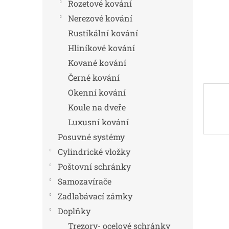
n
Rozetové kování
e
Nerezové kování
l
Rustikální kování
Hliníkové kování
Kované kování
Černé kování
Okenní kování
Koule na dveře
Luxusní kování
Posuvné systémy
Cylindrické vložky
Poštovní schránky
Samozavírače
Zadlabávací zámky
Doplňky
Trezory- ocelové schránky