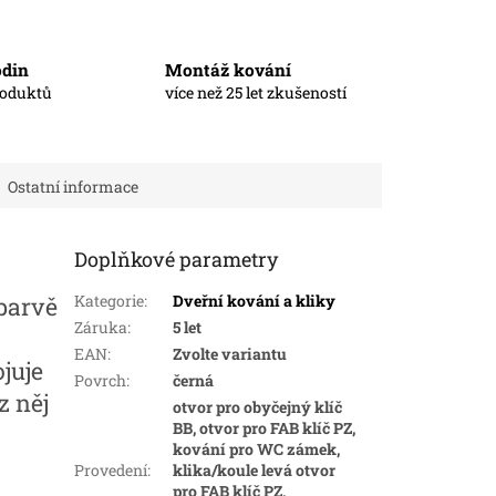
odin
Montáž kování
roduktů
více než 25 let zkušeností
Ostatní informace
Doplňkové parametry
Kategorie
:
Dveřní kování a kliky
barvě
Záruka
:
5 let
EAN
:
Zvolte variantu
juje
Povrch
:
černá
z něj
otvor pro obyčejný klíč
BB, otvor pro FAB klíč PZ,
kování pro WC zámek,
Provedení
:
klika/koule levá otvor
pro FAB klíč PZ,