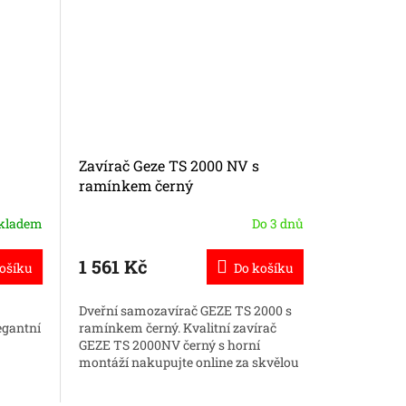
Zavírač Geze TS 2000 NV s
Dveřní k
ramínkem černý
kladem
Do 3 dnů
639 
1 561 Kč
od
ošíku
Do košíku
hranaté dv
Dveřní samozavírač GEZE TS 2000 s
s hranatou 
egantní
ramínkem černý. Kvalitní zavírač
za rozumn
GEZE TS 2000NV černý s horní
montáží nakupujte online za skvělou
titan/ chr
cenu.