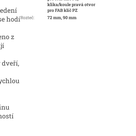
klika/koule pravá otvor
vedení
pro FAB klíč PZ
Rozteč
:
72 mm, 90 mm
se hodí
eno z
jí
dveří,
ychlou
inu
ností