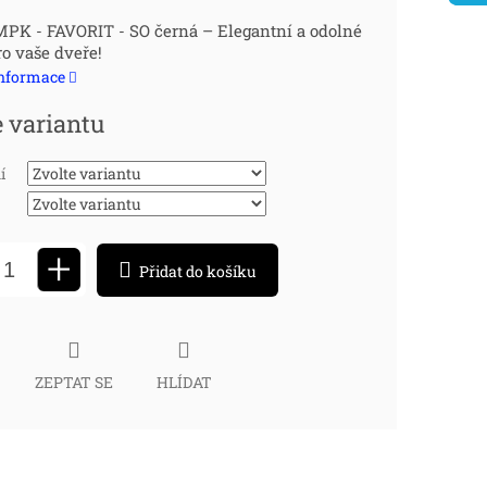
ná
PK - FAVORIT - SO černá – Elegantní a odolné
ro vaše dveře!
:
informace
e variantu
í
+
Přidat do košíku
ZEPTAT SE
HLÍDAT