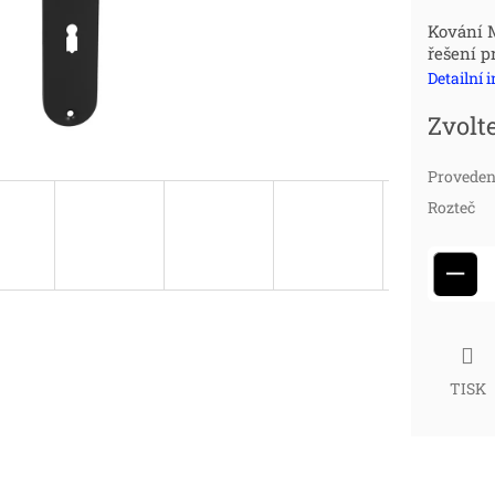
Měr
Kování M
řešení p
cena
Detailní 
Zvolt
Proveden
Rozteč
−
TISK