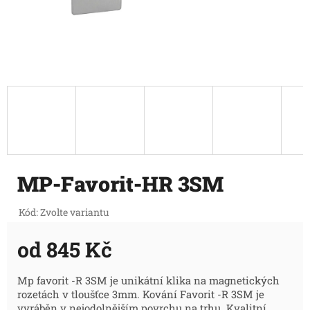
MP-Favorit-HR 3SM
Kód:
Zvolte variantu
od
845 Kč
Měrná
Mp favorit -R 3SM je unikátní klika na magnetických
rozetách v tloušťce 3mm. Kování Favorit -R 3SM je
cena:
vyráběn v nejodolnějším povrchu na trhu. Kvalitní