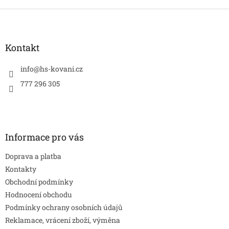
Z
á
p
a
Kontakt
t
í
info
@
hs-kovani.cz
777 296 305
Informace pro vás
Doprava a platba
Kontakty
Obchodní podmínky
Hodnocení obchodu
Podmínky ochrany osobních údajů
Reklamace, vrácení zboží, výměna