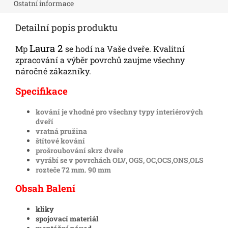
Ostatní informace
Detailní popis produktu
Laura 2
Mp
se hodí na Vaše dveře. Kvalitní
zpracování a výběr povrchů zaujme všechny
náročné zákazníky.
Specifikace
kování je vhodné pro všechny typy interiérových
dveří
vratná pružina
štítové kování
prošroubování skrz dveře
vyrábí se v povrchách OLV, OGS, OC,OCS,ONS,OLS
rozteče 72 mm. 90 mm
Obsah Balení
kliky
spojovací materiál