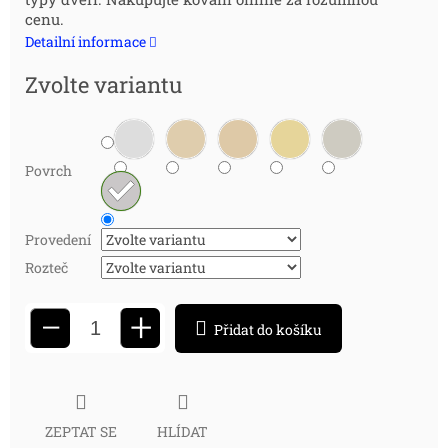
cena:
cenu.
Detailní informace
Zvolte variantu
Povrch
Provedení
Rozteč
+
−
Přidat do košíku
ZEPTAT SE
HLÍDAT