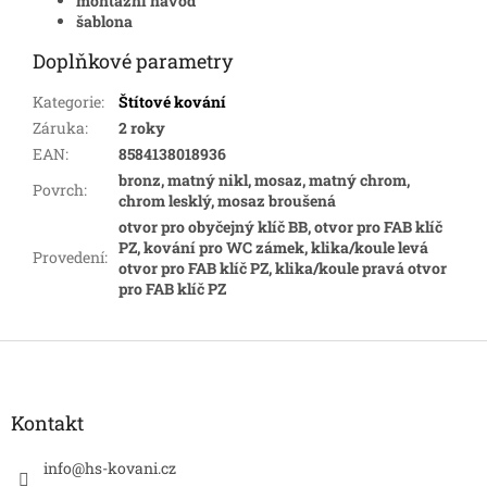
montážní návod
šablona
Doplňkové parametry
Kategorie
:
Štítové kování
Záruka
:
2 roky
EAN
:
8584138018936
bronz, matný nikl, mosaz, matný chrom,
Povrch
:
chrom lesklý, mosaz broušená
otvor pro obyčejný klíč BB, otvor pro FAB klíč
PZ, kování pro WC zámek, klika/koule levá
Provedení
:
otvor pro FAB klíč PZ, klika/koule pravá otvor
pro FAB klíč PZ
Z
á
p
a
Kontakt
t
í
info
@
hs-kovani.cz