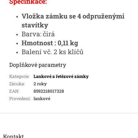
Specifikace:
Vložka zámku se 4 odpruženými
stavítky
Barva: čirá
Hmotnost : 0,11 kg
Balení vč. 2 ks klíčů
Doplňkové parametry
Kategorie
:
Lankové a řetězové zámky
Záruka
:
2 roky
EAN
:
8592218017328
Provedení
:
lankové
Z
á
p
a
Kontakt