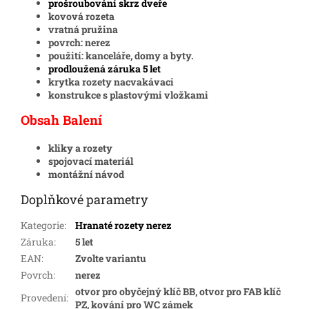
prošroubování skrz dveře
kovová rozeta
vratná pružina
povrch: nerez
použití: kanceláře, domy a byty.
prodloužená záruka 5 let
krytka rozety nacvakávaci
konstrukce s plastovými vložkami
Obsah Balení
kliky a rozety
spojovací materiál
montážní návod
Doplňkové parametry
Kategorie
:
Hranaté rozety nerez
Záruka
:
5 let
EAN
:
Zvolte variantu
Povrch
:
nerez
otvor pro obyčejný klíč BB, otvor pro FAB klíč
Provedení
:
PZ, kování pro WC zámek