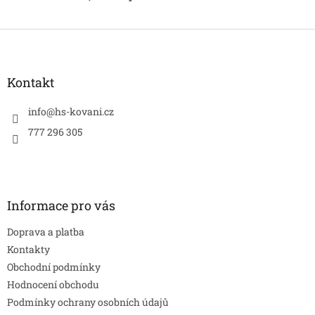
Z
á
p
a
Kontakt
t
í
info
@
hs-kovani.cz
777 296 305
Informace pro vás
Doprava a platba
Kontakty
Obchodní podmínky
Hodnocení obchodu
Podmínky ochrany osobních údajů