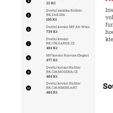
22 Kč
In
Dveřní zarážka Richter
RK.ZAR.004
vo
106 Kč
fun
Dveřní kování MP Alt-Wien
ho
739 Kč
kte
Dveřní kování
RK.C36.GARDA.CE
484 Kč
MP kování Rozvora Elegant
477 Kč
Dveřní kování Richter
RK.C26.MODENA.CE
484 Kč
Dveřní kování Richter
So
RK.C36.RIMINI.ANT
484 Kč
d:
5670/OTV
Kód:
5486/OTV