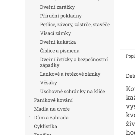
Dveřní zarážky
Příruční pokladny
Petlice, závory, zástrče, stavěče
Visací zámky
Dveřní kukátka
Číslice a písmena
Popi
Dveřní řetízky a bezpečnostní
západky
Lankové a řetězové zámky
Det
Věšáky
Ko
Úschovné schránky na klíče
ka
Panikové kování
vy
Madla na dveře
kva
Dům a zahrada
ži
Cyklistika
hod
Značky