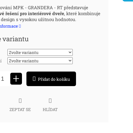
ná
kování MPK - GRANDERA - RT představuje
vé řešení pro interiérové dveře
, které kombinuje
:
design s vysokou užitnou hodnotou.
informace
e variantu
í
+
Přidat do košíku
ZEPTAT SE
HLÍDAT