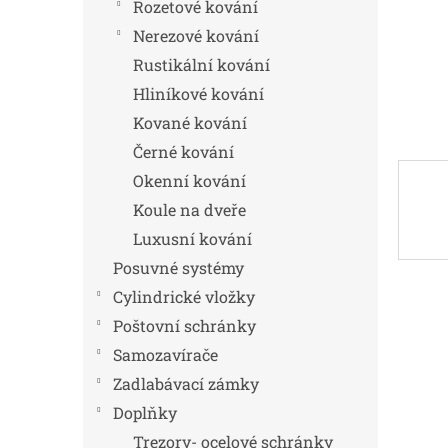
n
Rozetové kování
e
Nerezové kování
l
Rustikální kování
Hliníkové kování
Kované kování
Černé kování
Okenní kování
Koule na dveře
Luxusní kování
Posuvné systémy
Cylindrické vložky
Poštovní schránky
Samozavírače
Zadlabávací zámky
Doplňky
Trezory- ocelové schránky