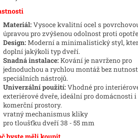
astnosti
Materiál:
Vysoce kvalitní ocel s povrchovo
úpravou pro zvýšenou odolnost proti opotře
Design:
Moderní a minimalistický styl, kte
doplní jakýkoli typ dveří.
Snadná instalace:
Kování je navrženo pro
jednoduchou a rychlou montáž bez nutnost
speciálních nástrojů.
Univerzální použití:
Vhodné pro interiérové
exteriérové dveře, ideální pro domácnosti i
komerční prostory.
vratný mechanismus kliky
pro tloušťku dveří 38 - 55 mm
oč byste měli koupit