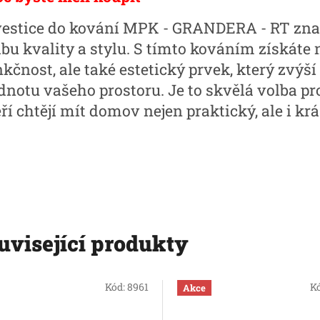
vestice do kování MPK - GRANDERA - RT z
lbu kvality a stylu. S tímto kováním získáte 
kčnost, ale také estetický prvek, který zvýší
dnotu vašeho prostoru. Je to skvělá volba pro
ří chtějí mít domov nejen praktický, ale i krá
uvisející produkty
Kód:
8961
K
Akce