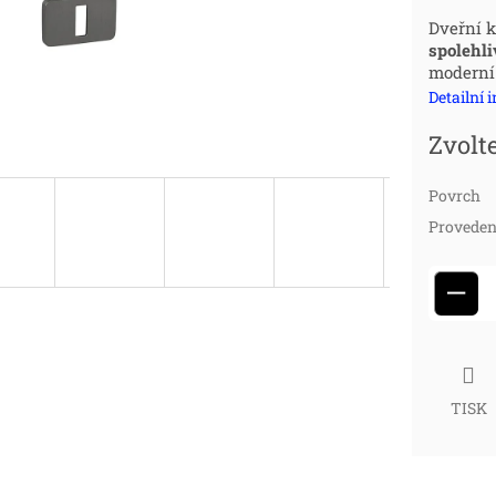
Měr
Dveřní 
spolehli
cena
moderní 
Detailní 
Zvolt
Povrch
Proveden
−
TISK