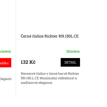
Černé číslice Richter RN.150L.CE
Dveřní ko
RK.C6.S
kladem
Skladem
132 Kč
471 
od
DETAIL
ošíku
Nerezové číslice v černé barvě Richter
Dveřní kov
RN.150.L.CE Maximální viditelnost a
RK.C6.SAN
legantní
nadčasová elegance.
styl pro va