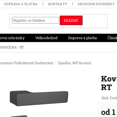
DOPRAVA A PLATBA
KONTAKTY
OBCHODNÍ PODMÍNKY
HLEDAT
ovní schránky
Velkoobchod
Doprava a platba
Člán
GRANDERA - RT
né
noceno
Podrobnosti hodnocení
Značka:
MP kování
ení
tu
Kov
RT
ek.
Kód:
Zvol
od
1