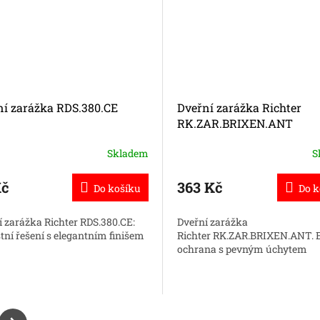
ní zarážka RDS.380.CE
Dveřní zarážka Richter
RK.ZAR.BRIXEN.ANT
Skladem
S
Kč
363 Kč
Do košíku
Do k
í zarážka Richter RDS.380.CE:
Dveřní zarážka
tní řešení s elegantním finišem
Richter RK.ZAR.BRIXEN.ANT. E
ochrana s pevným úchytem