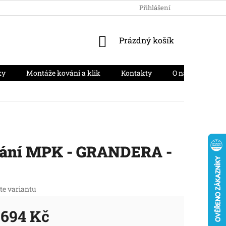
HODNOCENÍ OBCHODU
PODMÍNKY OCHRANY OSOBNÍCH ÚD
Přihlášení
NÁKUPNÍ
Prázdný košík
KOŠÍK
ky
Montáže kování a klik
Kontakty
O nás
Moj
ání MPK - GRANDERA -
te variantu
 694 Kč