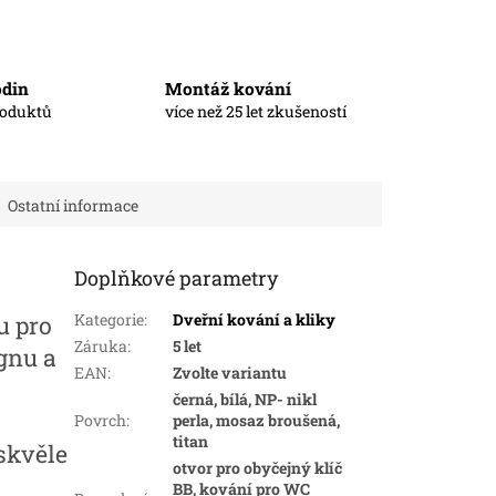
odin
Montáž kování
roduktů
více než 25 let zkušeností
Ostatní informace
Doplňkové parametry
Kategorie
:
Dveřní kování a kliky
u pro
Záruka
:
5 let
gnu a
EAN
:
Zvolte variantu
černá, bílá, NP- nikl
Povrch
:
perla, mosaz broušená,
titan
skvěle
otvor pro obyčejný klíč
BB, kování pro WC