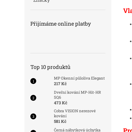
Vl
Přijímáme online platby
Top 10 produktů
MP Okenní půloliva Elegant
217 Kč
Dveřní kování MP-Hit-HR
SQ6
473 Kč
Cobra VISION nerezové
kování
581 Kč
Pr
Černá nábytková úchytka