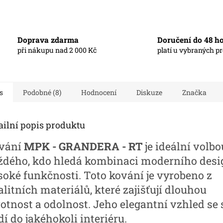
Doprava zdarma
Doručení do 48 h
při nákupu nad 2 000 Kč
platí u vybraných p
s
Podobné (8)
Hodnocení
Diskuze
Značka
ailní popis produktu
vání
MPK - GRANDERA - RT
je ideální volbo
ždého, kdo hledá kombinaci moderního desi
soké funkčnosti. Toto kování je vyrobeno z
litních materiálů, které zajišťují dlouhou
votnost a odolnost. Jeho elegantní vzhled se 
í do jakéhokoli interiéru.