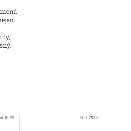
namená
nejen
 ty,
sný.
ód:
8955
Kód:
7934
Náš TIP