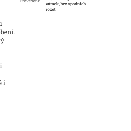
Provedení
:
zámek, bez spodních
rozet
u
bení.
rý
i
 i