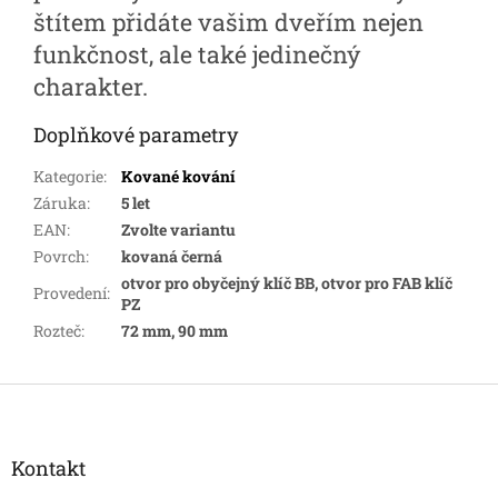
štítem přidáte vašim dveřím nejen
funkčnost, ale také jedinečný
charakter.
Doplňkové parametry
Kategorie
:
Kované kování
Záruka
:
5 let
EAN
:
Zvolte variantu
Povrch
:
kovaná černá
otvor pro obyčejný klíč BB, otvor pro FAB klíč
Provedení
:
PZ
Rozteč
:
72 mm, 90 mm
Z
á
p
a
Kontakt
t