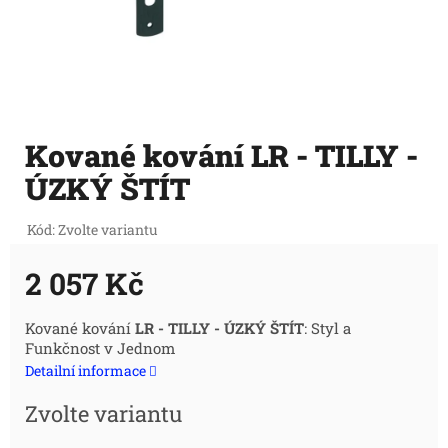
Kované kování LR - TILLY -
ÚZKÝ ŠTÍT
Kód:
Zvolte variantu
2 057 Kč
Měrná
Kované kování
LR - TILLY - ÚZKÝ ŠTÍT
: Styl a
Funkčnost v Jednom
cena:
Detailní informace
Zvolte variantu