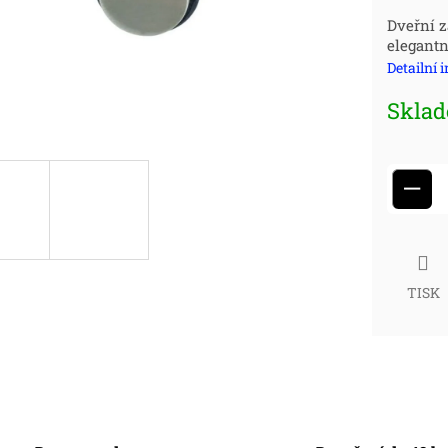
Měr
Dveřní 
elegantn
cena
Detailní 
Skla
−
TISK