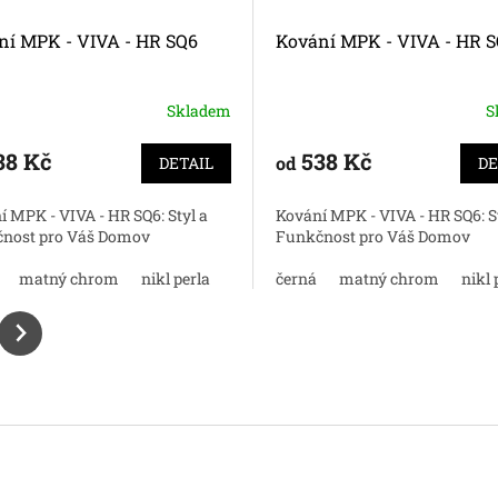
ní MPK - VIVA - HR SQ6
Kování MPK - VIVA - HR 
Skladem
S
38 Kč
538 Kč
od
DETAIL
DE
í MPK - VIVA - HR SQ6: Styl a
Kování MPK - VIVA - HR SQ6: St
nost pro Váš Domov
Funkčnost pro Váš Domov
matný chrom
nikl perla
bílá
černá
titan
matný chrom
nikl 