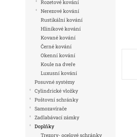
n
Rozetové kování
e
Nerezové kování
l
Rustikální kování
Hliníkové kování
Kované kování
Černé kování
Okenní kování
Koule na dveře
Luxusní kování
Posuvné systémy
Cylindrické vložky
Poštovní schránky
Samozavírače
Zadlabávací zámky
Doplňky
Trezory- ocelové schránky