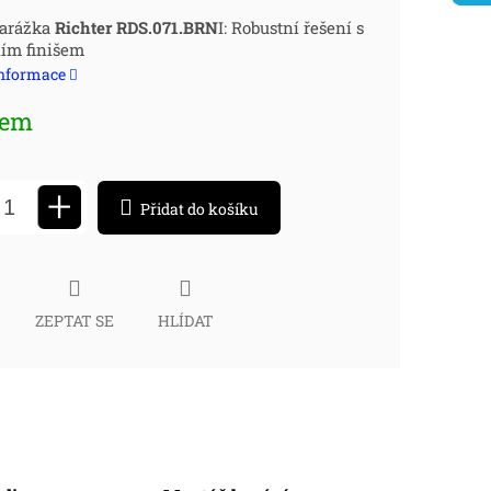
ná
zarážka
Richter RDS.071.BRN
I: Robustní řešení s
ím finišem
:
informace
dem
+
Přidat do košíku
ZEPTAT SE
HLÍDAT