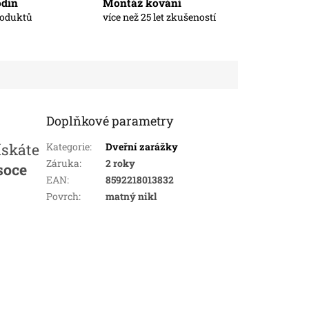
odin
Montáž kování
roduktů
více než 25 let zkušeností
Doplňkové parametry
ískáte
Kategorie
:
Dveřní zarážky
Záruka
:
2 roky
soce
EAN
:
8592218013832
Povrch
:
matný nikl