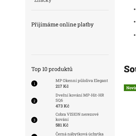
Přijímáme online platby
So
Top 10 produktů
MP Okenní půloliva Elegant
217 Kč
d:
8660/CER
Kód:
8660/CER
Novinka
Novi
Dveřní kování MP-Hit-HR
SQ6
473 Kč
Cobra VISION nerezové
kování
581 Kč
Černá nábytková úchytka