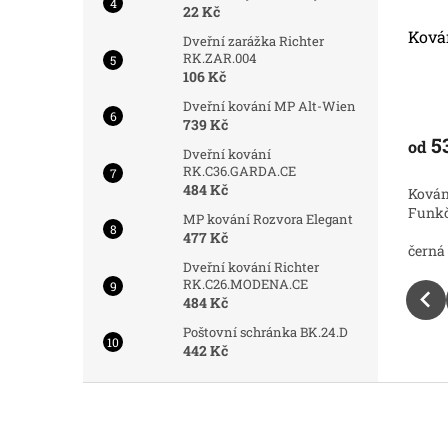
22 Kč
 HR SQ6
Kování MPK - VIVA - HR SQ6
Ková
Dveřní zarážka Richter
RK.ZAR.004
106 Kč
Skladem
Skladem
Dveřní kování MP Alt-Wien
739 Kč
538 Kč
5
od
od
DETAIL
DETAIL
Dveřní kování
RK.C36.GARDA.CE
484 Kč
6: Styl a
Kování MPK - VIVA - HR SQ6: Styl a
Kován
ov
Funkčnost pro Váš Domov
Funkč
MP kování Rozvora Elegant
477 Kč
nikl perla
bílá
černá
titan
matný chrom
nikl perla
bílá
černá
titan
Dveřní kování Richter
RK.C26.MODENA.CE
484 Kč
Poštovní schránka BK.24.D
442 Kč
Z
á
p