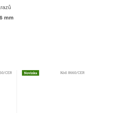
árazů
36 mm
60/CER
Kód:
8660/CER
Novinka
Novinka