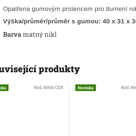
Opatřena gumovým prstencem pro tlumení n
Výška/průměr/průměr s gumou: 40 x 31 x 
Barva
matný nikl
uvisející produkty
Kód:
8660/CER
Kód:
86
nka
Novinka