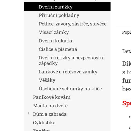
Dveřní zarážky
Příruční pokladny
Petlice, závory, zástrče, stavěče
Visací zámky
Popi
Dveřní kukátka
Číslice a písmena
Det
Dveřní řetízky a bezpečnostní
Dí
západky
s 
Lankové a řetězové zámky
fu
Věšáky
be
Úschovné schránky na klíče
Panikové kování
Sp
Madla na dveře
Dům a zahrada
Cyklistika
Značky