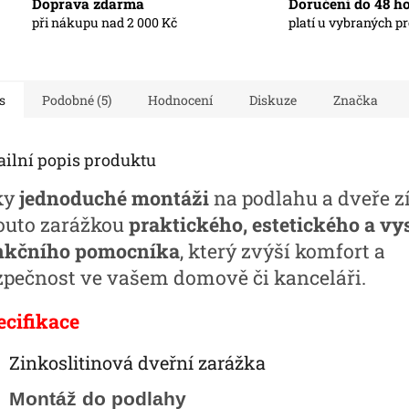
Doprava zdarma
Doručení do 48 h
při nákupu nad 2 000 Kč
platí u vybraných p
s
Podobné (5)
Hodnocení
Diskuze
Značka
ailní popis produktu
ky
jednoduché montáži
na podlahu a dveře z
touto zarážkou
praktického, estetického a vy
nkčního pomocníka
, který zvýší komfort a
zpečnost ve vašem domově či kanceláři.
ecifikace
Zinkoslitinová dveřní zarážka
Montáž do podlahy