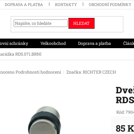
DOPRAVA A PLATBA
KONTAKTY
OBCHODNÍ PODMÍNKY
HLEDAT
ovní schránky
Velkoobchod
Doprava a platba
Člán
zarážka RDS.071.BRNI
né
noceno
Podrobnosti hodnocení
Značka:
RICHTER CZECH
ení
tu
Dve
RDS
ek.
Kód:
790
85 