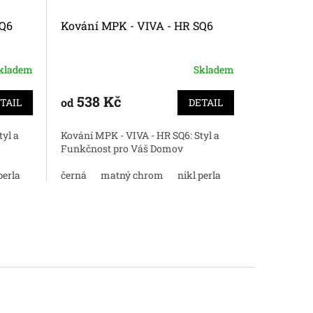
SQ6
Kování MPK - VIVA - HR SQ6
Kování M
kladem
Skladem
538 Kč
538 
od
od
TAIL
DETAIL
yl a
Kování MPK - VIVA - HR SQ6: Styl a
Kování MPK
Funkčnost pro Váš Domov
Funkčnost
perla
bílá
černá
titan
matný chrom
nikl perla
bílá
černá
titan
m