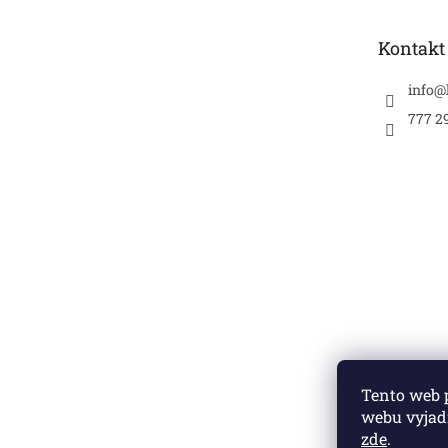
a
t
Kontakt
í
info
@
777 2
Tento web 
webu vyjadř
zde
.