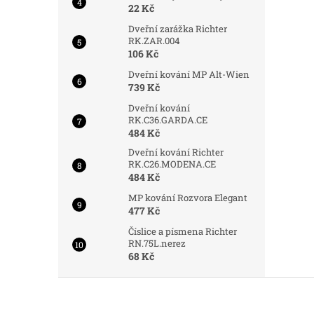
22 Kč
Dveřní zarážka Richter
RK.ZAR.004
106 Kč
Dveřní kování MP Alt-Wien
739 Kč
Dveřní kování
RK.C36.GARDA.CE
484 Kč
Dveřní kování Richter
RK.C26.MODENA.CE
484 Kč
MP kování Rozvora Elegant
477 Kč
Číslice a písmena Richter
RN.75L.nerez
68 Kč
Z
á