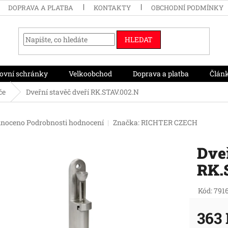
DOPRAVA A PLATBA
KONTAKTY
OBCHODNÍ PODMÍNKY
HLEDAT
ovní schránky
Velkoobchod
Doprava a platba
Člán
če
Dveřní stavěč dveří RK.STAV.002.N
né
noceno
Podrobnosti hodnocení
Značka:
RICHTER CZECH
ení
tu
Dveř
RK.
ek.
Kód:
791
363