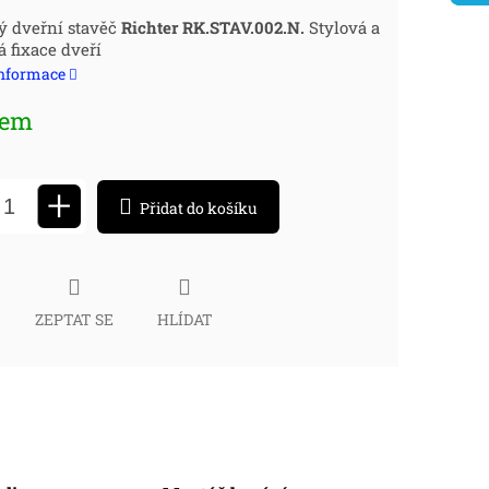
ná
ý dveřní stavěč
Richter RK.STAV.002.N.
Stylová a
á fixace dveří
:
informace
dem
+
Přidat do košíku
ZEPTAT SE
HLÍDAT