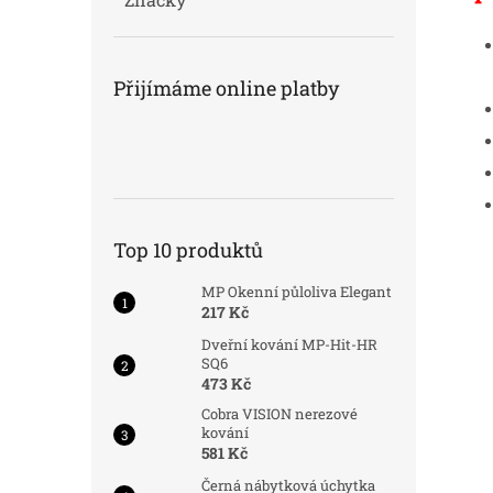
Přijímáme online platby
Top 10 produktů
MP Okenní půloliva Elegant
217 Kč
Dveřní kování MP-Hit-HR
SQ6
473 Kč
Cobra VISION nerezové
kování
581 Kč
Černá nábytková úchytka