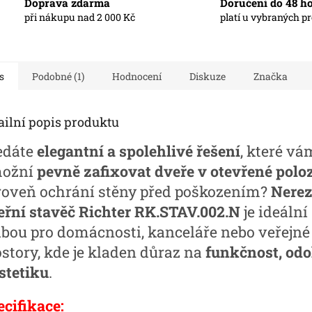
Doprava zdarma
Doručení do 48 h
při nákupu nad 2 000 Kč
platí u vybraných p
s
Podobné (1)
Hodnocení
Diskuze
Značka
ailní popis produktu
edáte
elegantní a spolehlivé řešení
, které vá
ožní
pevně zafixovat dveře v otevřené polo
roveň ochrání stěny před poškozením?
Nere
eřní stavěč Richter RK.STAV.002.N
je ideální
lbou pro domácnosti, kanceláře nebo veřejné
ostory, kde je kladen důraz na
funkčnost, odo
stetiku
.
ecifikace: