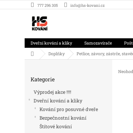
Přejít
777 296 305
info@hs-kovani.cz
na
obsah
Dveřní kování a kliky
Samozavírače
Pošt
Domů
Doplňky
Petlice, závory, zástrče, stavě
P
o
Průměr
Neohod
Přeskočit
s
hodnoc
Kategorie
kategorie
t
produk
r
je
Výprodej akce !!!!
0,0
a
z
Dveřní kování a kliky
n
5
n
Kování pro posuvné dveře
hvězdič
í
Bezpečnostní kování
p
Štítové kování
a