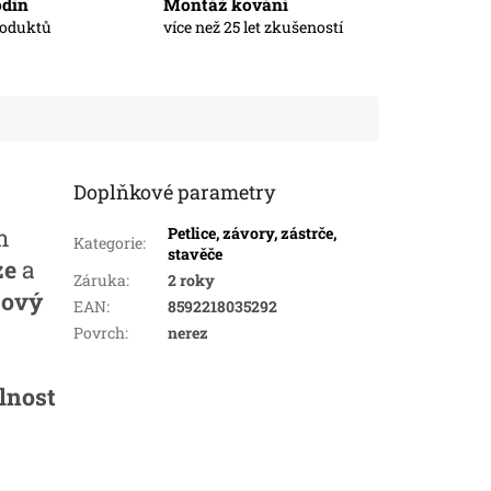
odin
Montáž kování
roduktů
více než 25 let zkušeností
Doplňkové parametry
m
Petlice, závory, zástrče,
Kategorie
:
stavěče
ze
a
Záruka
:
2 roky
zový
EAN
:
8592218035292
Povrch
:
nerez
lnost