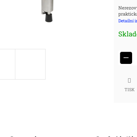
Měr
Nerezov
praktick
cena
Detailní 
Skla
−
TISK