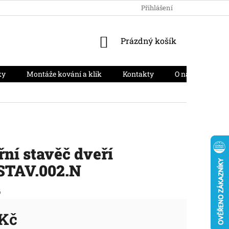
HODNOCENÍ OBCHODU
PODMÍNKY OCHRANY OSOBNÍCH ÚD
Přihlášení
NÁKUPNÍ
Prázdný košík
KOŠÍK
ky
Montáže kování a klik
Kontakty
O nás
Moj
ní stavěč dveří
STAV.002.N
6
 Kč