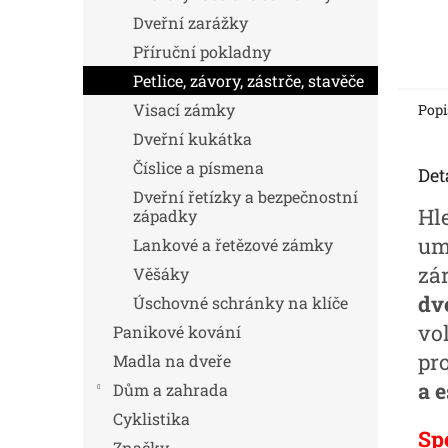
Dveřní zarážky
Příruční pokladny
Petlice, závory, zástrče, stavěče
Visací zámky
Popi
Dveřní kukátka
Číslice a písmena
Det
Dveřní řetízky a bezpečnostní
Hl
západky
um
Lankové a řetězové zámky
zá
Věšáky
dv
Úschovné schránky na klíče
vo
Panikové kování
pr
Madla na dveře
a e
Dům a zahrada
Cyklistika
Sp
Značky