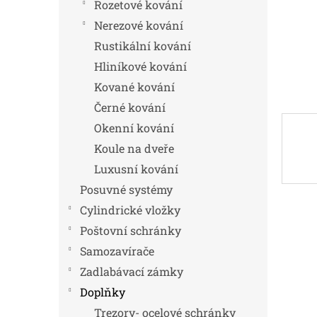
n
Rozetové kování
e
Nerezové kování
l
Rustikální kování
Hliníkové kování
Kované kování
Černé kování
Okenní kování
Koule na dveře
Luxusní kování
Posuvné systémy
Cylindrické vložky
Poštovní schránky
Samozavírače
Zadlabávací zámky
Doplňky
Trezory- ocelové schránky