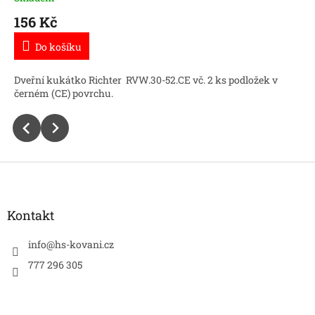
156 Kč
Do košíku
Dveřní kukátko Richter RVW.30-52.CE vč. 2 ks podložek v
černém (CE) povrchu.
Z
á
p
a
Kontakt
t
í
info
@
hs-kovani.cz
777 296 305