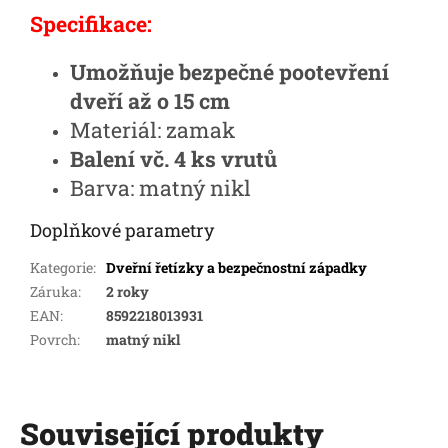
Specifikace:
Umožňuje bezpečné pootevření
dveří až o 15 cm
Materiál: zamak
Balení vč. 4 ks vrutů
Barva: matný nikl
Doplňkové parametry
Kategorie
:
Dveřní řetízky a bezpečnostní západky
Záruka
:
2 roky
EAN
:
8592218013931
Povrch
:
matný nikl
Související produkty