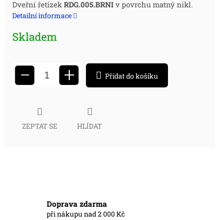
Měrná
Dveřní řetízek
RDG.005.BRNI
v povrchu matný nikl.
Detailní informace
cena:
Skladem
+
−
Přidat do košíku
ZEPTAT SE
HLÍDAT
Doprava zdarma
při nákupu nad 2 000 Kč