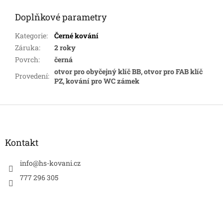
Doplňkové parametry
Kategorie
:
Černé kování
Záruka
:
2 roky
Povrch
:
černá
otvor pro obyčejný klíč BB, otvor pro FAB klíč
Provedení
:
PZ, kování pro WC zámek
Z
á
p
a
Kontakt
t
í
info
@
hs-kovani.cz
777 296 305