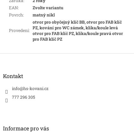
Záruka
:
2 roky
EAN
:
Zvolte variantu
Povrch
:
matný nikl
otvor pro obyčejný klíč BB, otvor pro FAB klíč
PZ, kování pro WC zámek, klika/koule levá
Provedení
:
otvor pro FAB klíč PZ, klika/koule pravá otvor
pro FAB klíč PZ
Z
á
p
a
Kontakt
t
í
info
@
hs-kovani.cz
777 296 305
Informace pro vás