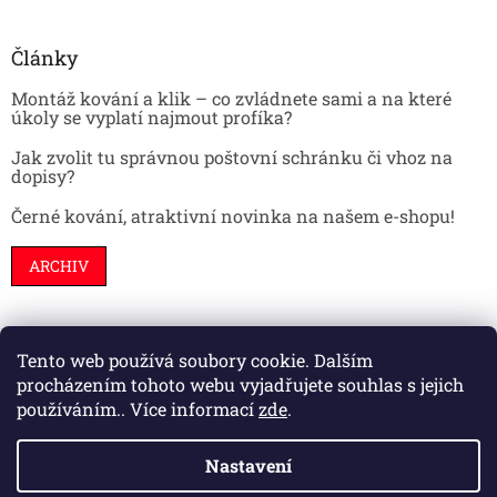
Články
Montáž kování a klik – co zvládnete sami a na které
úkoly se vyplatí najmout profíka?
Jak zvolit tu správnou poštovní schránku či vhoz na
dopisy?
Černé kování, atraktivní novinka na našem e-shopu!
ARCHIV
Tento web používá soubory cookie. Dalším
Stavební pouzdra
Interiéry
Dveře
procházením tohoto webu vyjadřujete souhlas s jejich
používáním.. Více informací
zde
.
Nastavení
Vytvořil Shoptet