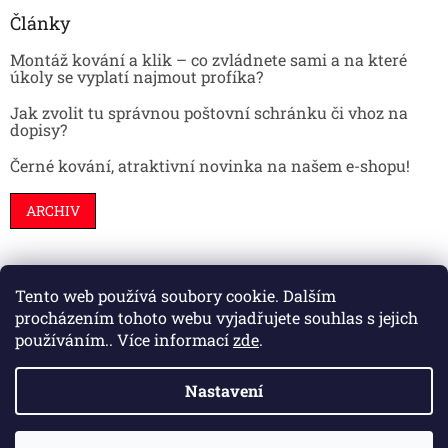
Články
Montáž kování a klik – co zvládnete sami a na které
úkoly se vyplatí najmout profíka?
Jak zvolit tu správnou poštovní schránku či vhoz na
dopisy?
Černé kování, atraktivní novinka na našem e-shopu!
ARCHIV
Tento web používá soubory cookie. Dalším
Stavební pouzdra
Interiéry
Dveře
procházením tohoto webu vyjadřujete souhlas s jejich
používáním.. Více informací
zde
.
Nastavení
Vytvořil Shoptet