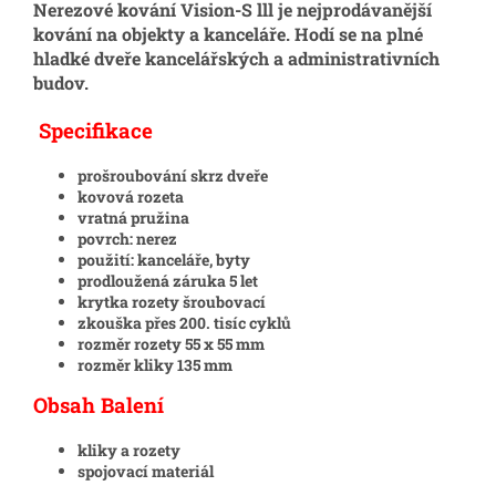
Nerezové kování Vision-S lll je nejprodávanější
kování na objekty a kanceláře. Hodí se na plné
hladké dveře kancelářských a administrativních
budov.
Specifikace
prošroubování skrz dveře
kovová rozeta
vratná pružina
povrch: nerez
použití: kanceláře, byty
prodloužená záruka 5 let
krytka rozety šroubovací
zkouška přes 200. tisíc cyklů
rozměr rozety 55 x 55 mm
rozměr kliky 135 mm
Obsah Balení
kliky a rozety
spojovací materiál