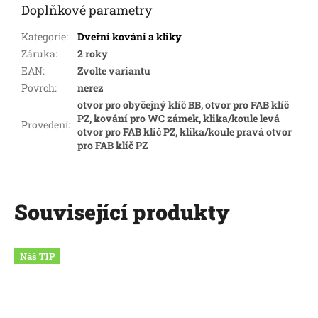
Doplňkové parametry
Kategorie
:
Dveřní kování a kliky
Záruka
:
2 roky
EAN
:
Zvolte variantu
Povrch
:
nerez
otvor pro obyčejný klíč BB, otvor pro FAB klíč
PZ, kování pro WC zámek, klika/koule levá
Provedení
:
otvor pro FAB klíč PZ, klika/koule pravá otvor
pro FAB klíč PZ
Související produkty
Náš TIP