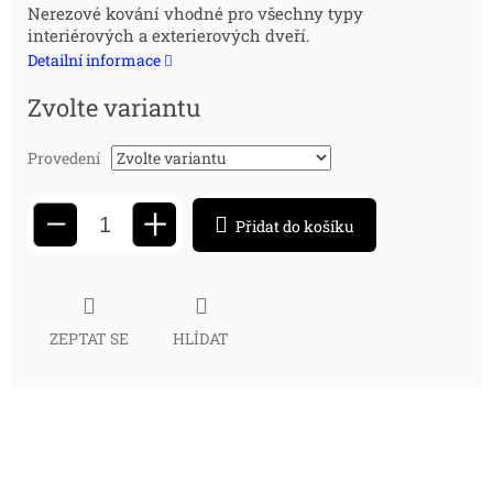
Měrná
Nerezové kování vhodné pro všechny typy
interiérových a exterierových dveří.
cena:
Detailní informace
Zvolte variantu
Provedení
+
−
Přidat do košíku
ZEPTAT SE
HLÍDAT