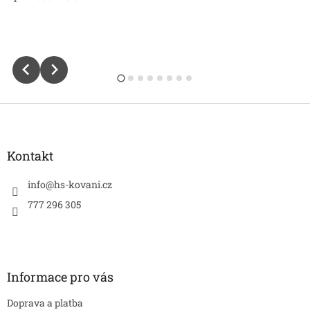
Z
á
p
a
Kontakt
t
í
info
@
hs-kovani.cz
777 296 305
Informace pro vás
Doprava a platba