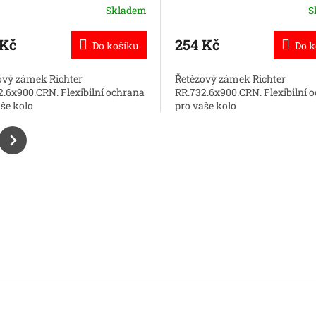
Skladem
S
ěrné
Průměrné
cení
hodnocení
ktu
produktu
 Kč
254 Kč
Do košíku
Do k
je
5,0
ový zámek Richter
Řetězový zámek Richter
z
2.6x900.CRN. Flexibilní ochrana
RR.732.6x900.CRN. Flexibilní 
5
aše kolo
pro vaše kolo
ček.
hvězdiček.