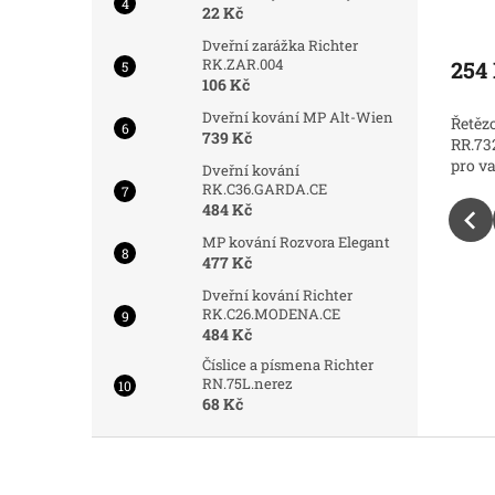
22 Kč
Skladem
Skladem
Průměrné
Prům
hodnocení
hodno
Dveřní zarážka Richter
produktu
produ
RK.ZAR.004
254 Kč
254
Do košíku
Do košíku
je
je
106 Kč
5,0
5,0
Dveřní kování MP Alt-Wien
Řetězový zámek Richter
Řetěz
z
z
739 Kč
ilní ochrana
RR.732.6x900.CRN. Flexibilní ochrana
RR.73
5
5
pro vaše kolo
pro v
hvězdiček.
hvězdi
Dveřní kování
RK.C36.GARDA.CE
484 Kč
MP kování Rozvora Elegant
477 Kč
Dveřní kování Richter
RK.C26.MODENA.CE
484 Kč
Číslice a písmena Richter
RN.75L.nerez
68 Kč
Z
á