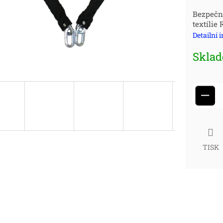
Měr
Bezpečn
textílie
cena
Detailní 
Skla
−
TISK