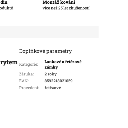
odin
Montáž kování
roduktů
více než 25 let zkušeností
Doplňkové parametry
krytem
Lankové a řetězové
Kategorie
:
zámky
Záruka
:
2 roky
EAN
:
8592218021059
Provedení
:
řetězové