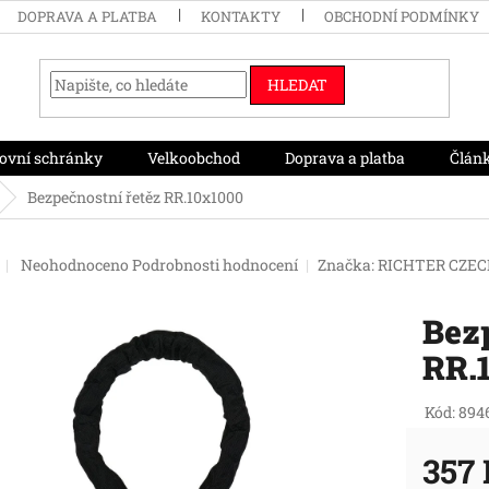
DOPRAVA A PLATBA
KONTAKTY
OBCHODNÍ PODMÍNKY
HLEDAT
ovní schránky
Velkoobchod
Doprava a platba
Člán
Bezpečnostní řetěz RR.10x1000
Průměrné
Neohodnoceno
Podrobnosti hodnocení
Značka:
RICHTER CZE
hodnocení
produktu
Bezp
je
0,0
RR.
z
5
hvězdiček.
Kód:
894
357