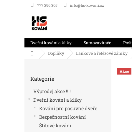
Přejít
777 296 305
info@hs-kovani.cz
na
obsah
Dveřní kování a kliky
Samozavírače
Pošt
Domů
Doplňky
Lankové a řetězové zámky
P
o
Akce
Přeskočit
s
Kategorie
kategorie
t
r
Výprodej akce !!!!
a
Dveřní kování a kliky
n
n
Kování pro posuvné dveře
í
Bezpečnostní kování
p
Štítové kování
a