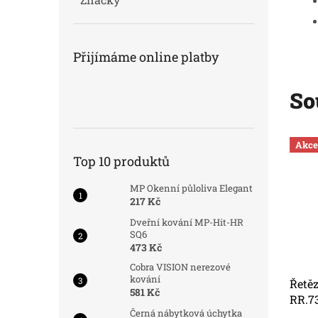
Přijímáme online platby
So
Kód:
8932
Kód:
8932
Akce
Akce
Top 10 produktů
MP Okenní půloliva Elegant
217 Kč
Dveřní kování MP-Hit-HR
SQ6
473 Kč
Cobra VISION nerezové
kování
ek
Řetězový kódový zámek
Řetě
581 Kč
RR.732.6X900.CRN
RR.7
Černá nábytková úchytka