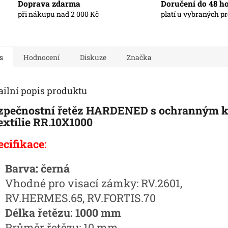
Doprava zdarma
Doručení do 48 h
při nákupu nad 2 000 Kč
platí u vybraných p
s
Hodnocení
Diskuze
Značka
ailní popis produktu
zpečnostní řetěz HARDENED s ochranným 
textílie RR.10X1000
ecifikace:
Barva: černá
Vhodné pro visací zámky: RV.2601,
RV.HERMES.65, RV.FORTIS.70
Délka řetězu: 1000 mm
Průměr řetězu: 10 mm