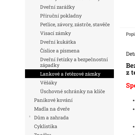
Dveřní zarážky
Příruční pokladny
Petlice, závory, zástrče, stavěče
Visací zámky
Popi
Dveřní kukátka
Číslice a písmena
Det
Dveřní řetízky a bezpečnostní
Be
západky
z 
Lankové a řetězové zámky
Věšáky
Sp
Úschovné schránky na klíče
Panikové kování
Madla na dveře
Dům a zahrada
Cyklistika
Značky