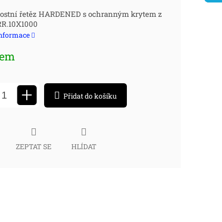
ná
ostní řetěz HARDENED s ochranným krytem z
 RR.10X1000
:
informace
dem
+
Přidat do košíku
ZEPTAT SE
HLÍDAT