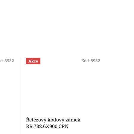
d:
8932
Kód:
8932
Akce
Akce
Řetězový kódový zámek
Řetězový
RR.732.6X900.CRN
RR.732.6