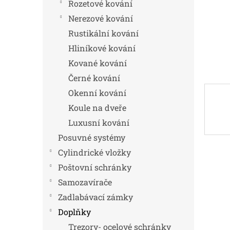
n
Rozetové kování
e
Nerezové kování
l
Rustikální kování
Hliníkové kování
Kované kování
Černé kování
Okenní kování
Koule na dveře
Luxusní kování
Posuvné systémy
Cylindrické vložky
Poštovní schránky
Samozavírače
Zadlabávací zámky
Doplňky
Trezory- ocelové schránky