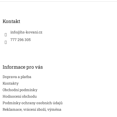
Z
á
p
a
Kontakt
t
í
info
@
hs-kovani.cz
777 296 305
Informace pro vás
Doprava a platba
Kontakty
Obchodní podmínky
Hodnocení obchodu
Podmínky ochrany osobních údajů
Reklamace, vrácení zboží, výměna