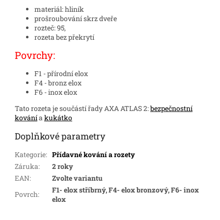
materiál: hliník
prošroubování skrz dveře
rozteč: 95,
rozeta bez překrytí
Povrchy:
F1 - přírodní elox
F4 - bronz elox
F6 - inox elox
Tato rozeta je součástí řady AXA ATLAS 2:
bezpečnostní
kování
a
kukátko
Doplňkové parametry
Kategorie
:
Přídavné kování a rozety
Záruka
:
2 roky
EAN
:
Zvolte variantu
F1- elox stříbrný, F4- elox bronzový, F6- inox
Povrch
:
elox