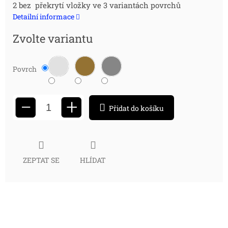
2 bez překrytí vložky ve 3 variantách povrchů
cena:
Detailní informace
Zvolte variantu
Povrch
+
−
Přidat do košíku
ZEPTAT SE
HLÍDAT