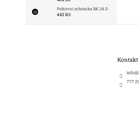
Poštovní schránka BK.24.D
442 Kč
Z
á
p
a
t
Kontakt
í
info
@
777 2