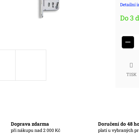
Detailní 
cena
Do 3 
−
TISK
Doprava zdarma
Doručení do 48 h
při nákupu nad 2 000 Kč
platí u vybraných p