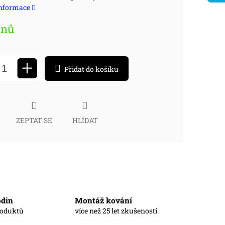
informace
:
dnů
+
Přidat do košíku
ZEPTAT SE
HLÍDAT
odin
Montáž kování
roduktů
více než 25 let zkušeností