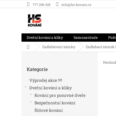
Přejít
777 296 305
info@hs-kovani.cz
na
obsah
Dveřní kování a kliky
Samozavírače
Pošt
Domů
Zadlabávací zámky
Zadlabací zámek 
P
o
Průměr
Neohod
Přeskočit
s
hodnoc
Kategorie
kategorie
t
produk
r
je
Výprodej akce !!!!
0,0
a
z
Dveřní kování a kliky
n
5
n
Kování pro posuvné dveře
hvězdič
í
Bezpečnostní kování
p
Štítové kování
a