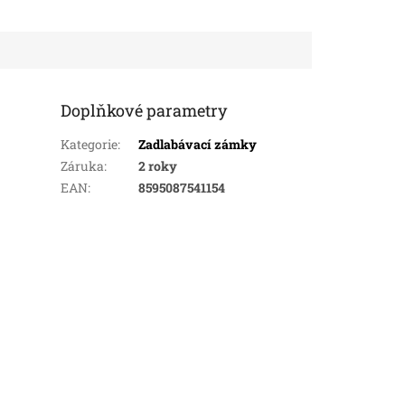
Doplňkové parametry
Kategorie
:
Zadlabávací zámky
Záruka
:
2 roky
EAN
:
8595087541154