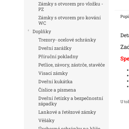
Zámky s otvorem pro vložku -
PZ
Popi
Zámky s otvorem pro kování
WC
Doplňky
Det
Trezory- ocelové schránky
Za
Dveřní zarážky
Příruční pokladny
Spe
Petlice, závory, zástrče, stavěče
Visací zámky
Dveřní kukátka
Číslice a písmena
Dveřní řetízky a bezpečnostní
U to
západky
Lankové a řetězové zámky
Věšáky
Úschovné schránky na klíče