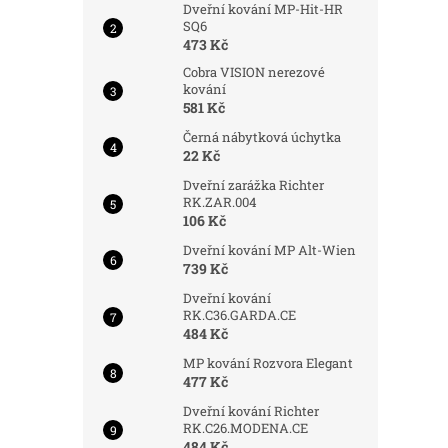
Dveřní kování MP-Hit-HR
SQ6
473 Kč
Cobra VISION nerezové
kování
581 Kč
Černá nábytková úchytka
22 Kč
Dveřní zarážka Richter
RK.ZAR.004
106 Kč
Dveřní kování MP Alt-Wien
739 Kč
Dveřní kování
RK.C36.GARDA.CE
484 Kč
MP kování Rozvora Elegant
477 Kč
Dveřní kování Richter
RK.C26.MODENA.CE
484 Kč