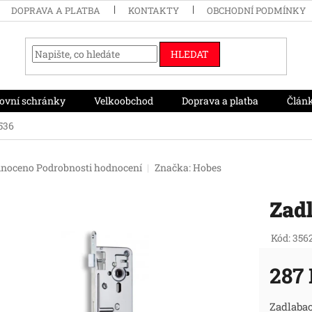
DOPRAVA A PLATBA
KONTAKTY
OBCHODNÍ PODMÍNKY
HLEDAT
ovní schránky
Velkoobchod
Doprava a platba
Člán
536
né
noceno
Podrobnosti hodnocení
Značka:
Hobes
ení
tu
Zad
Kód:
356
ek.
287
Měr
Zadlaba