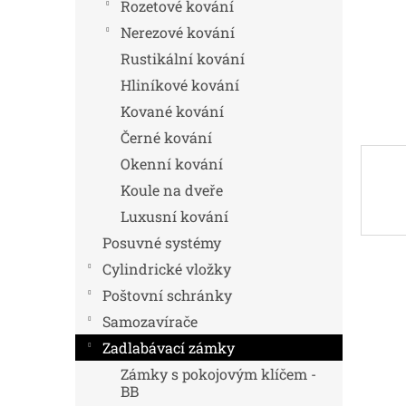
n
Rozetové kování
e
Nerezové kování
l
Rustikální kování
Hliníkové kování
Kované kování
Černé kování
Okenní kování
Koule na dveře
Luxusní kování
Posuvné systémy
Cylindrické vložky
Poštovní schránky
Samozavírače
Zadlabávací zámky
Zámky s pokojovým klíčem -
BB