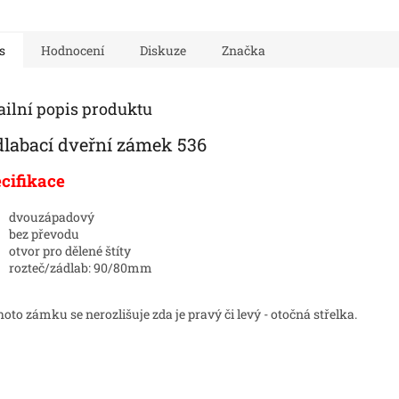
s
Hodnocení
Diskuze
Značka
ailní popis produktu
dlabací dveřní zámek 536
cifikace
dvouzápadový
bez převodu
otvor pro dělené štíty
rozteč/zádlab: 90/80mm
hoto zámku se nerozlišuje zda je pravý či levý - otočná střelka.