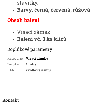
stavítky.
Barvy: černá, červená, růžová
Obsah balení
Visací zámek
Balení vč. 3 ks klíčů
Doplňkové parametry
Kategorie
:
Visací zámky
Záruka
:
2 roky
EAN
:
Zvolte variantu
Z
á
p
a
Kontakt
t