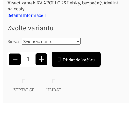
Měrná
Visací zámek RV.APOLLO.25.Lehký, bezpečný, ideální
na cesty.
cena:
Detailní informace
Zvolte variantu
Barva
+
−
Přidat do košíku
ZEPTAT SE
HLÍDAT