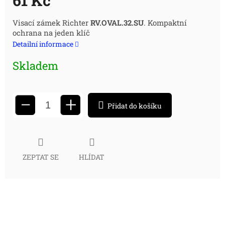
61 Kč
Měrná
Visací zámek Richter
RV.OVAL.32.SU
. Kompaktní
ochrana na jeden klíč
cena:
Detailní informace
Skladem
+
−
Přidat do košíku
ZEPTAT SE
HLÍDAT