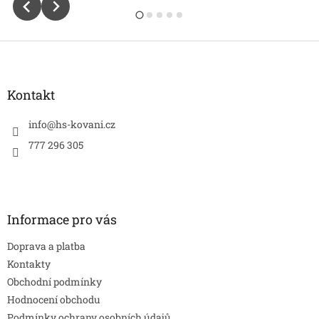
Z
á
p
a
Kontakt
t
í
info
@
hs-kovani.cz
777 296 305
Informace pro vás
Doprava a platba
Kontakty
Obchodní podmínky
Hodnocení obchodu
Podmínky ochrany osobních údajů