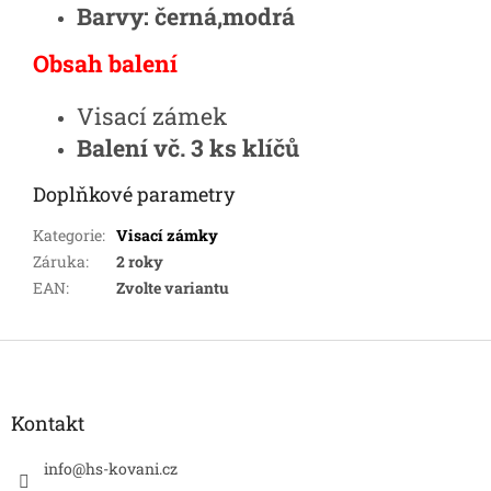
Barvy: černá,modrá
Obsah balení
Visací zámek
Balení vč. 3 ks klíčů
Doplňkové parametry
Kategorie
:
Visací zámky
Záruka
:
2 roky
EAN
:
Zvolte variantu
Z
á
p
a
Kontakt
t
í
info
@
hs-kovani.cz