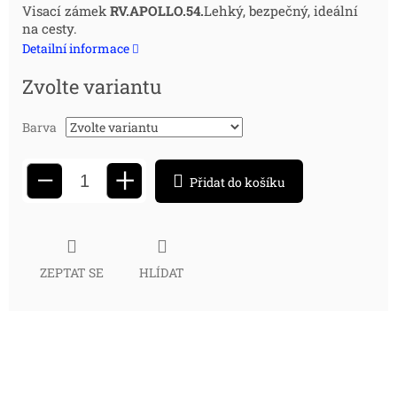
Měrná
Visací zámek
RV.APOLLO.54.
Lehký, bezpečný, ideální
na cesty.
cena:
Detailní informace
Zvolte variantu
Barva
+
−
Přidat do košíku
ZEPTAT SE
HLÍDAT