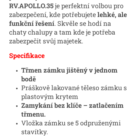
RV.APOLLO.35
je perfektní volbou pro
zabezpečení, kde potřebujete
lehké, ale
funkční řešení
. Skvěle se hodí na
chaty chalupy a tam kde je potřeba
zabezpečit svůj majetek.
Specifikace
Třmen zámku jištěný v jednom
bodě
Práškově lakované těleso zámku s
plastovým krytem
Zamykání bez klíče – zatlačením
třmenu.
Vložka zámku se 5 odpruženými
stavítky.