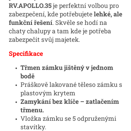
RV.APOLLO.35
je perfektní volbou pro
zabezpečení, kde potřebujete
lehké, ale
funkční řešení
. Skvěle se hodí na
chaty chalupy a tam kde je potřeba
zabezpečit svůj majetek.
Specifikace
Třmen zámku jištěný v jednom
bodě
Práškově lakované těleso zámku s
plastovým krytem
Zamykání bez klíče – zatlačením
třmenu.
Vložka zámku se 5 odpruženými
stavítky.