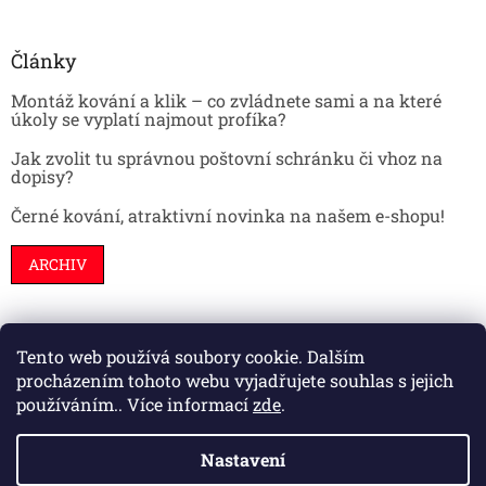
Články
Montáž kování a klik – co zvládnete sami a na které
úkoly se vyplatí najmout profíka?
Jak zvolit tu správnou poštovní schránku či vhoz na
dopisy?
Černé kování, atraktivní novinka na našem e-shopu!
ARCHIV
Tento web používá soubory cookie. Dalším
Stavební pouzdra
Interiéry
Dveře
procházením tohoto webu vyjadřujete souhlas s jejich
používáním.. Více informací
zde
.
Nastavení
Vytvořil Shoptet