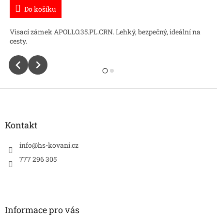
Do košíku
Visací zámek APOLLO.35.PL.CRN. Lehký, bezpečný, ideální na
cesty.
Z
á
p
a
Kontakt
t
í
info
@
hs-kovani.cz
777 296 305
Informace pro vás