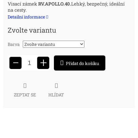
Měrná
Visací zámek
RV.APOLLO.40.
Lehký, bezpečný, ideální
na cesty.
cena:
Detailní informace
Zvolte variantu
Barva
+
−
Přidat do košíku
ZEPTAT SE
HLÍDAT