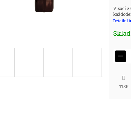
Měr
Visací 
každode
cena
Detailní 
Skla
−
TISK