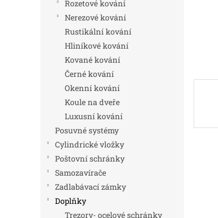
n
Rozetové kování
e
Nerezové kování
l
Rustikální kování
Hliníkové kování
Kované kování
Černé kování
Okenní kování
Koule na dveře
Luxusní kování
Posuvné systémy
Cylindrické vložky
Poštovní schránky
Samozavírače
Zadlabávací zámky
Doplňky
Trezory- ocelové schránky