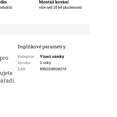
odin
Montáž kování
roduktů
více než 25 let zkušeností
Doplňkové parametry
Kategorie
:
Visací zámky
pro
Záruka
:
2 roky
EAN
:
8592218028270
ujete
ářadí.