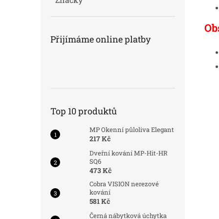
Ob
Přijímáme online platby
Top 10 produktů
MP Okenní půloliva Elegant
217 Kč
Dveřní kování MP-Hit-HR
SQ6
473 Kč
Cobra VISION nerezové
kování
581 Kč
Černá nábytková úchytka