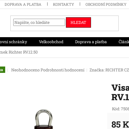
DOPRAVA A PLATBA
KONTAKTY
OBCHODNÍ PODMÍNKY
HLEDAT
ovní schránky
Velkoobchod
Doprava a platba
Člán
mek Richter RV.12.50
Průměrné
Neohodnoceno
Podrobnosti hodnocení
Značka:
RICHTER C
ka
hodnocení
produktu
Vis
je
0,0
RV.1
z
5
hvězdiček.
Kód:
750
85 