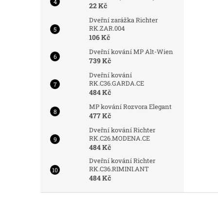
22 Kč
Dveřní zarážka Richter
RK.ZAR.004
106 Kč
Dveřní kování MP Alt-Wien
739 Kč
Dveřní kování
RK.C36.GARDA.CE
484 Kč
MP kování Rozvora Elegant
477 Kč
Dveřní kování Richter
RK.C26.MODENA.CE
484 Kč
Dveřní kování Richter
RK.C36.RIMINI.ANT
484 Kč
Z
á