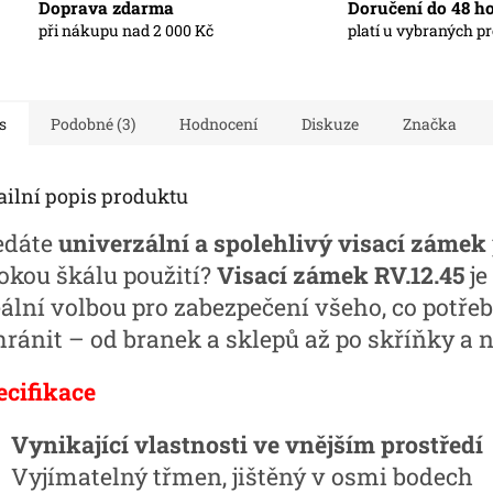
Doprava zdarma
Doručení do 48 h
při nákupu nad 2 000 Kč
platí u vybraných p
s
Podobné (3)
Hodnocení
Diskuze
Značka
ailní popis produktu
edáte
univerzální a spolehlivý visací zámek
rokou škálu použití?
Visací zámek RV.12.45
je
eální volbou pro zabezpečení všeho, co potřeb
hránit – od branek a sklepů až po skříňky a n
ecifikace
Vynikající vlastnosti ve vnějším prostředí
Vyjímatelný třmen, jištěný v osmi bodech