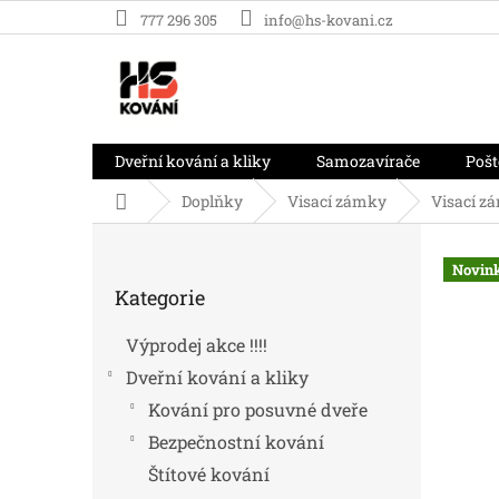
Přejít
777 296 305
info@hs-kovani.cz
na
obsah
Dveřní kování a kliky
Samozavírače
Pošt
Domů
Doplňky
Visací zámky
Visací zá
P
o
Novin
Přeskočit
s
Kategorie
kategorie
t
r
Výprodej akce !!!!
a
Dveřní kování a kliky
n
n
Kování pro posuvné dveře
í
Bezpečnostní kování
p
Štítové kování
a