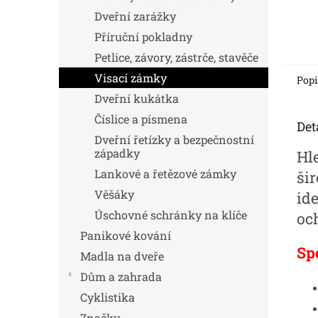
Dveřní zarážky
Příruční pokladny
Petlice, závory, zástrče, stavěče
Visací zámky
Popi
Dveřní kukátka
Číslice a písmena
Det
Dveřní řetízky a bezpečnostní
západky
Hl
Lankové a řetězové zámky
ši
Věšáky
id
Úschovné schránky na klíče
oc
Panikové kování
Sp
Madla na dveře
Dům a zahrada
Cyklistika
Značky