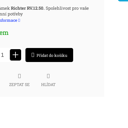
ná
zámek
Richter RV.12.50.
Spolehlivost pro vaše
nní potřeby
:
informace
dem
+
Přidat do košíku
ZEPTAT SE
HLÍDAT