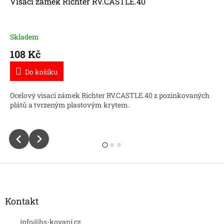
Visací zámek Richter RV.CASTLE.40
Skladem
108 Kč
Do košíku
Ocelový visací zámek Richter RV.CASTLE.40 z pozinkovaných
plátů a tvrzeným plastovým krytem.
Z
á
p
a
Kontakt
t
í
info
@
hs-kovani.cz