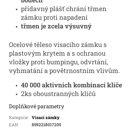
bodech
přídavný plášť chrání třmen
zámku proti napadení
třmen je zcela výsuvný
Ocelové těleso visacího zámku s
plastovým krytem a s ochranou
vložky proti bumpingu, odvrtání,
vyhmatání a povětrnostním vlivům.
40 000 aktivních kombinací klíče
2ks oboustranných klíčů
Doplňkové parametry
Kategorie
:
Visací zámky
EAN
:
8592218017205