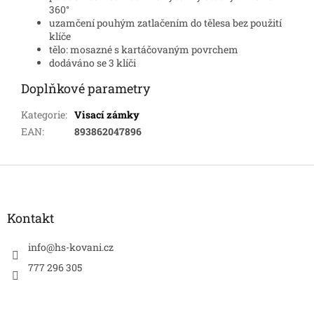
360°
uzamčení pouhým zatlačením do tělesa bez použití
klíče
tělo: mosazné s kartáčovaným povrchem
dodáváno se 3 klíči
Doplňkové parametry
Kategorie
:
Visací zámky
EAN
:
893862047896
Z
á
p
a
Kontakt
t
í
info
@
hs-kovani.cz
777 296 305