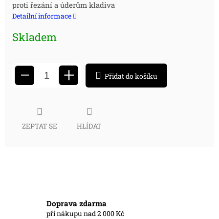
proti řezání a úderům kladiva
cena:
Detailní informace
Skladem
+
−
Přidat do košíku
ZEPTAT SE
HLÍDAT
Doprava zdarma
při nákupu nad 2 000 Kč