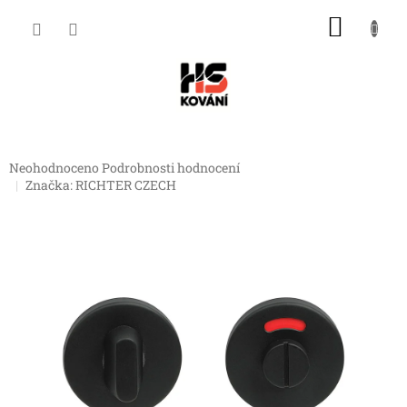
Přejít
NÁKU
na
obsah
KOŠÍK
Průměrné
Neohodnoceno
Podrobnosti hodnocení
hodnocení
Značka:
RICHTER CZECH
produktu
je
0,0
z
5
hvězdiček.