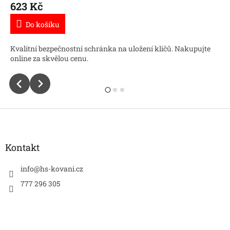
623 Kč
Do košíku
Kvalitní bezpečnostní schránka na uložení klíčů. Nakupujte
online za skvělou cenu.
Z
á
p
a
Kontakt
t
í
info
@
hs-kovani.cz
777 296 305