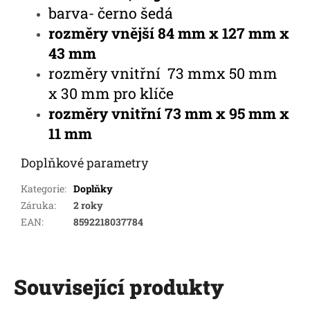
barva- černo šedá
rozměry vnější 84 mm x 127 mm x
43 mm
rozměry vnitřní 73 mmx 50 mm
x 30 mm
pro klíče
rozměry vnitřní 73 mm x 95 mm x
11 mm
Doplňkové parametry
Kategorie
:
Doplňky
Záruka
:
2 roky
EAN
:
8592218037784
Související produkty