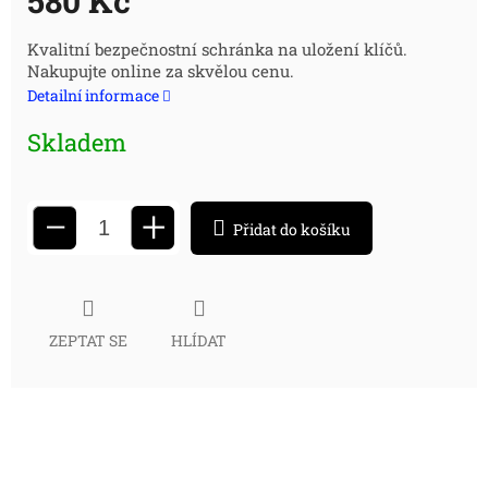
580 Kč
Měrná
Kvalitní bezpečnostní schránka na uložení klíčů.
Nakupujte online za skvělou cenu.
cena:
Detailní informace
Skladem
+
−
Přidat do košíku
ZEPTAT SE
HLÍDAT