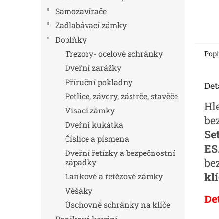
Samozavírače
Zadlabávací zámky
Doplňky
Trezory- ocelové schránky
Popi
Dveřní zarážky
Příruční pokladny
Det
Petlice, závory, zástrče, stavěče
Hle
Visací zámky
be
Dveřní kukátka
Se
Číslice a písmena
ES
Dveřní řetízky a bezpečnostní
be
západky
kl
Lankové a řetězové zámky
Věšáky
De
Úschovné schránky na klíče
Panikové kování