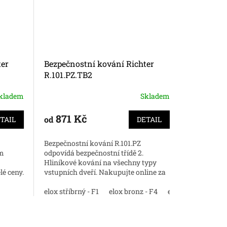
ter
Bezpečnostní kování Richter
Bezpečnos
R.101.PZ.TB2
R.111.PZ.
kladem
Skladem
871 Kč
871 
od
od
TAIL
DETAIL
Bezpečnostní kování R.101.PZ
Bezpečnost
ým
odpovídá bezpečnostní třídě 2.
odpovídá be
Hliníkové kování na všechny typy
Hliníkové 
é ceny.
vstupních dveří. Nakupujte online za
vstupních 
skvělé ceny.
skvělé ce
elox stříbrný - F1
elox bronz - F4
elox nerez - F9
elox stříbrn