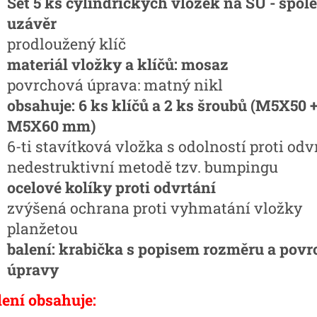
Set 5 ks cylindrických vložek na SU - spol
uzávěr
prodloužený klíč
materiál vložky a klíčů: mosaz
povrchová úprava: matný nikl
obsahuje: 6 ks klíčů a 2 ks šroubů (M5X50 
M5X60 mm)
6-ti stavítková vložka s odolností proti odv
nedestruktivní metodě tzv. bumpingu
ocelové kolíky proti odvrtání
zvýšená ochrana proti vyhmatání vložky
planžetou
balení: krabička s popisem rozměru a pov
úpravy
lení obsahuje: