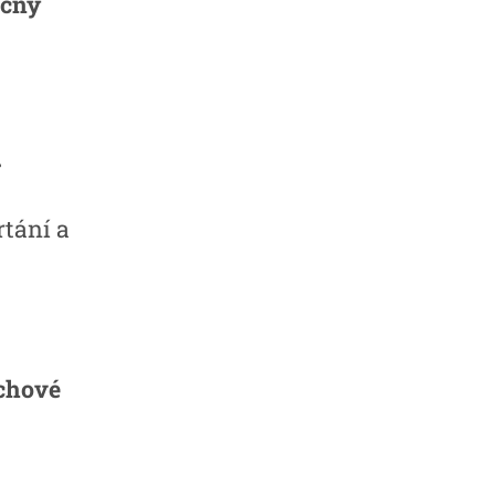
ečný
+
rtání a
rchové