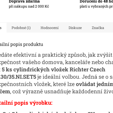
Doprava zdarma
Doručení do 48 h
při nákupu nad 2 000 Kč
platí u vybraných p
s
Podobné (1)
Hodnocení
Diskuze
Značka
ailní popis produktu
dáte efektivní a praktický způsob, jak zvýšit
zpečnost vašeho domova, kanceláře nebo ch
t 5 ks cylindrických vložek Richter Czech
.30/35.NI.SET5
je ideální volbou. Jedná se o s
zpečnostních vložek, které lze
ovládat jední
íčem
, což výrazně usnadňuje každodenní živo
tailní popis výrobku: