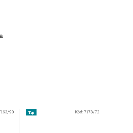
a
7163/90
Kód:
7178/72
Tip
Nejprodáv