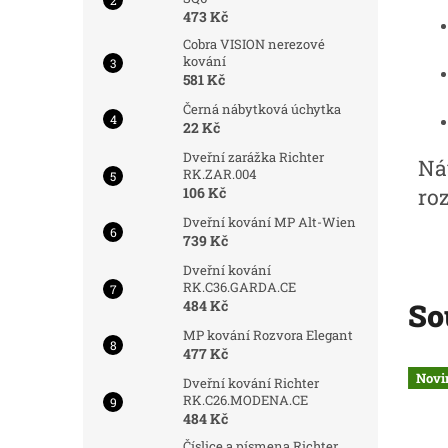
473 Kč
Cobra VISION nerezové
kování
581 Kč
Černá nábytková úchytka
22 Kč
Dveřní zarážka Richter
Ná
RK.ZAR.004
106 Kč
ro
Dveřní kování MP Alt-Wien
739 Kč
Dveřní kování
RK.C36.GARDA.CE
484 Kč
So
MP kování Rozvora Elegant
477 Kč
Kód:
7178/72
Kód:
7181/72
Nejprodávanější
Novi
Dveřní kování Richter
RK.C26.MODENA.CE
484 Kč
Číslice a písmena Richter