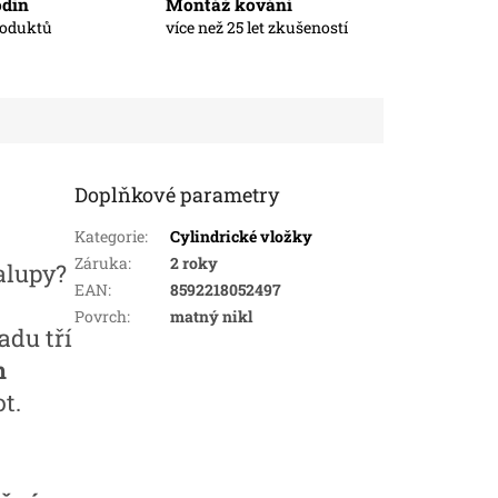
odin
Montáž kování
roduktů
více než 25 let zkušeností
Doplňkové parametry
Kategorie
:
Cylindrické vložky
Záruka
:
2 roky
alupy?
EAN
:
8592218052497
Povrch
:
matný nikl
adu tří
m
t.