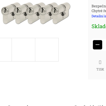
Měr
Bezpečn
Chytré ř
cena
Detailní 
Skla
−
TISK