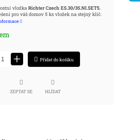
ná
ostní vložka
Richter Czech ES.30/35.NI.SET5.
ešení pro váš domov 5 ks vložek na stejný klíč.
:
informace
dem
+
Přidat do košíku
ZEPTAT SE
HLÍDAT