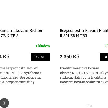
ečnostní kování Richter
Bezpečnostní kování Rich
 ZB N TB 3
R.801.ZB.N.TB3
Skladem
S
ěrné
cení
ktu
4 Kč
2 360 Kč
DETAIL
DE
ové bezpečnostní kování
Kvalitní nerezové kování
er R.701 ZB TB3 vyrobeno z
Richter R.801.ZB.N.TB3 s úzk
tního nerezu. Bezpečnostní
štítkem. Nakupujte kvalitní a
ček.
 3. bezpečnostní třídy
moderní kování online za skvěl
ujte online.
F9