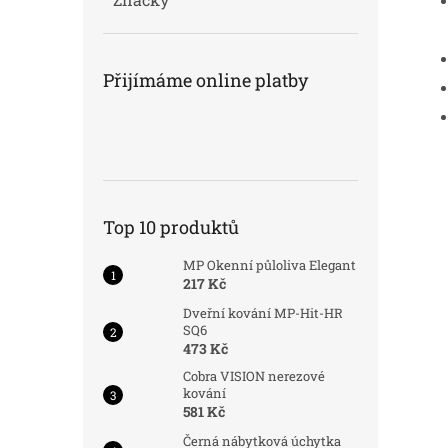
Přijímáme online platby
Top 10 produktů
MP Okenní půloliva Elegant
217 Kč
Dveřní kování MP-Hit-HR
SQ6
473 Kč
Cobra VISION nerezové
kování
581 Kč
Černá nábytková úchytka