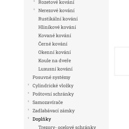
n
Rozetové kování
e
Nerezové kování
l
Rustikální kování
Hliníkové kování
Kované kování
Černé kování
Okenní kování
Koule na dveře
Luxusní kování
Posuvné systémy
Cylindrické vložky
Poštovní schránky
Samozavírače
Zadlabávací zámky
Doplňky
Trezory- ocelové schránky