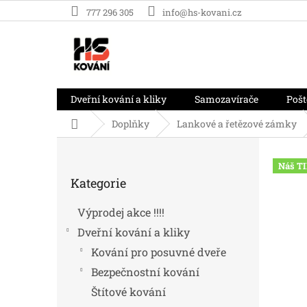
Přejít
777 296 305
info@hs-kovani.cz
na
obsah
Dveřní kování a kliky
Samozavírače
Pošt
Domů
Doplňky
Lankové a řetězové zámky
P
o
Náš TI
Přeskočit
s
Kategorie
kategorie
t
r
Výprodej akce !!!!
a
Dveřní kování a kliky
n
n
Kování pro posuvné dveře
í
Bezpečnostní kování
p
Štítové kování
a