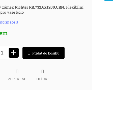
ná
ý zámek
Richter RR.732.6x1200.CRN.
Flexibilní
pro vaše kolo
:
informace
dem
+
Přidat do košíku
ZEPTAT SE
HLÍDAT