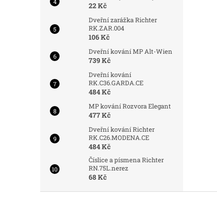
22 Kč
Dveřní zarážka Richter
RK.ZAR.004
106 Kč
Dveřní kování MP Alt-Wien
739 Kč
Dveřní kování
RK.C36.GARDA.CE
484 Kč
MP kování Rozvora Elegant
477 Kč
Dveřní kování Richter
RK.C26.MODENA.CE
484 Kč
Číslice a písmena Richter
RN.75L.nerez
68 Kč
Z
á