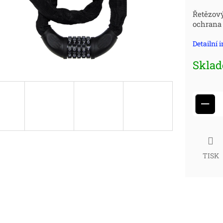
Měr
Řetězov
ochrana 
cena
Detailní 
Skla
−
TISK