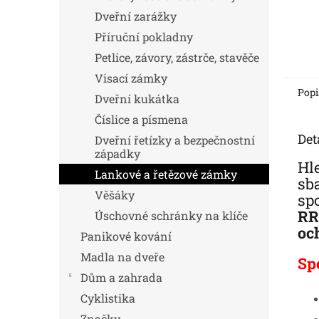
Dveřní zarážky
Příruční pokladny
Petlice, závory, zástrče, stavěče
Visací zámky
Popi
Dveřní kukátka
Číslice a písmena
Det
Dveřní řetízky a bezpečnostní
západky
Hl
Lankové a řetězové zámky
sba
Věšáky
sp
RR
Úschovné schránky na klíče
oc
Panikové kování
Madla na dveře
Sp
Dům a zahrada
Cyklistika
Značky