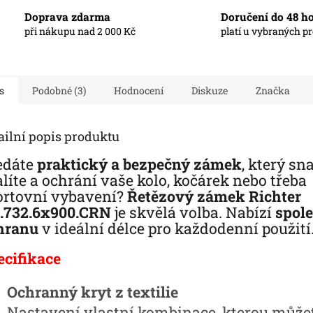
Doprava zdarma
Doručení do 48 h
při nákupu nad 2 000 Kč
platí u vybraných p
s
Podobné (3)
Hodnocení
Diskuze
Značka
ailní popis produktu
edáte
praktický a bezpečný zámek
, který s
líte a ochrání vaše kolo, kočárek nebo třeba
ortovní vybavení?
Řetězový zámek Richter
.732.6x900.CRN
je skvělá volba. Nabízí
spol
hranu
v ideální délce pro každodenní použití
ecifikace
Ochranný kryt z textilie
Nastavení vlastní kombinace, kterou může