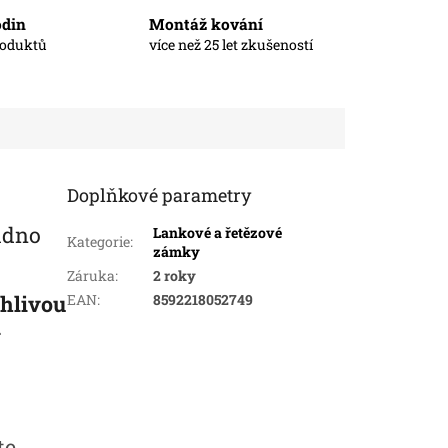
odin
Montáž kování
roduktů
více než 25 let zkušeností
Doplňkové parametry
nadno
Lankové a řetězové
Kategorie
:
zámky
Záruka
:
2 roky
ehlivou
EAN
:
8592218052749
.
te