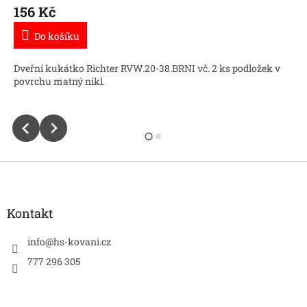
156 Kč
Do košíku
Dveřní kukátko Richter RVW.20-38.BRNI vč. 2 ks podložek v
povrchu matný nikl.
Z
á
p
a
Kontakt
t
í
info
@
hs-kovani.cz
777 296 305