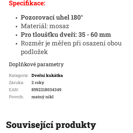
Specifikace:
Pozorovací uhel 180°
Materiál: mosaz
Pro tloušťku dveří: 35 - 60 mm
Rozměr je měřen při osazení obou
podložek
Doplňkové parametry
Kategorie
:
Dveřní kukátka
Záruka
:
2 roky
EAN
:
8592218034349
Povrch
:
matný nikl
Související produkty