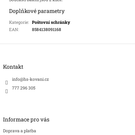
Doplňkové parametry
Kategorie
:
Poštovní schránky
EAN
:
8584138091168
Z
á
p
a
Kontakt
t
í
info
@
hs-kovani.cz
777 296 305
Informace pro vás
Doprava a platba