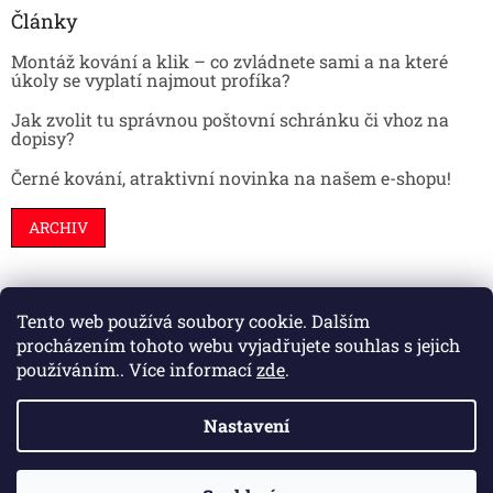
Články
Montáž kování a klik – co zvládnete sami a na které
úkoly se vyplatí najmout profíka?
Jak zvolit tu správnou poštovní schránku či vhoz na
dopisy?
Černé kování, atraktivní novinka na našem e-shopu!
ARCHIV
Tento web používá soubory cookie. Dalším
Stavební pouzdra
Interiéry
Dveře
procházením tohoto webu vyjadřujete souhlas s jejich
používáním.. Více informací
zde
.
Nastavení
Vytvořil Shoptet