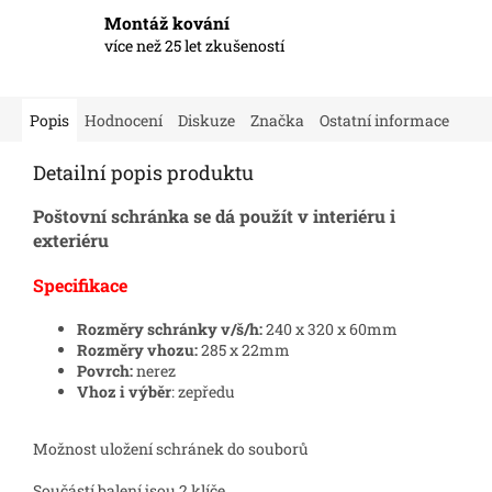
Montáž kování
více než 25 let zkušeností
Popis
Hodnocení
Diskuze
Značka
Ostatní informace
Detailní popis produktu
Poštovní schránka se dá použít v interiéru i
exteriéru
Specifikace
Rozměry schránky v/š/h:
240 x 320 x 60mm
Rozměry vhozu:
285 x 22mm
Povrch:
nerez
Vhoz i výběr
: zepředu
Možnost uložení schránek do souborů
Součástí balení jsou 2 klíče.