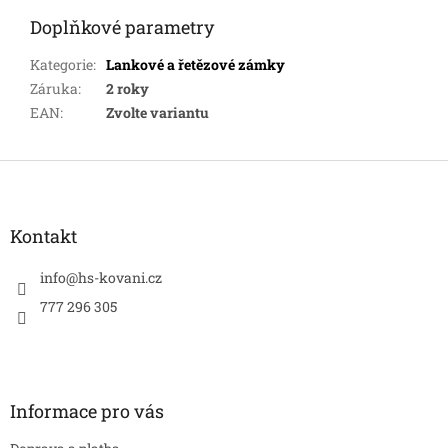
Doplňkové parametry
Kategorie
:
Lankové a řetězové zámky
Záruka
:
2 roky
EAN
:
Zvolte variantu
Z
á
p
a
Kontakt
t
í
info
@
hs-kovani.cz
777 296 305
Informace pro vás