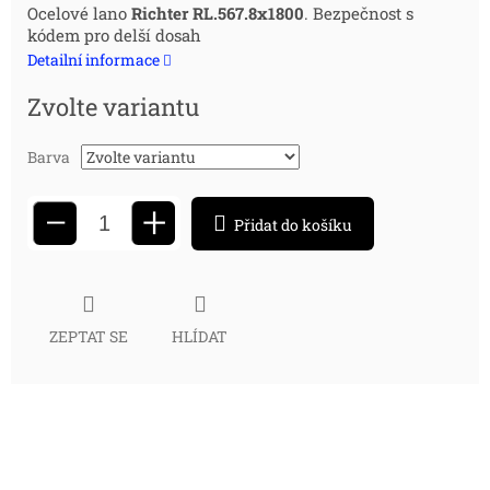
Měrná
Ocelové lano
Richter RL.567.8x1800
. Bezpečnost s
kódem pro delší dosah
cena:
Detailní informace
Zvolte variantu
Barva
+
−
Přidat do košíku
ZEPTAT SE
HLÍDAT