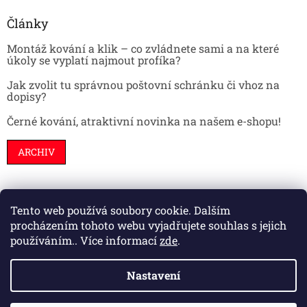
Články
Montáž kování a klik – co zvládnete sami a na které
úkoly se vyplatí najmout profíka?
Jak zvolit tu správnou poštovní schránku či vhoz na
dopisy?
Černé kování, atraktivní novinka na našem e-shopu!
ARCHIV
Tento web používá soubory cookie. Dalším
Stavební pouzdra
Interiéry
Dveře
procházením tohoto webu vyjadřujete souhlas s jejich
používáním.. Více informací
zde
.
Nastavení
Vytvořil Shoptet