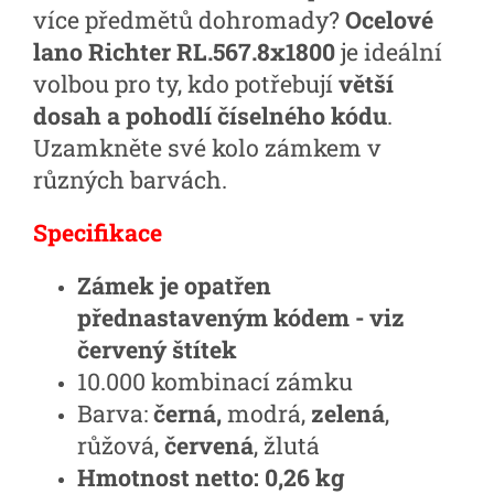
více předmětů dohromady?
Ocelové
lano Richter RL.567.8x1800
je ideální
volbou pro ty, kdo potřebují
větší
dosah a pohodlí číselného kódu
.
Uzamkněte své kolo zámkem v
různých barvách.
Specifikace
Zámek je opatřen
přednastaveným kódem - viz
červený štítek
10.000 kombinací zámku
Barva:
černá,
modrá,
zelená
,
růžová,
červená
, žlutá
Hmotnost netto: 0,26 kg