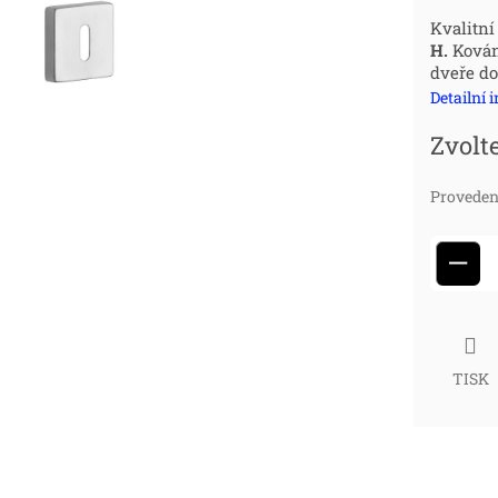
Měr
Kvalitní
H.
Kován
cena
dveře do
Detailní 
Zvolt
Proveden
−
TISK