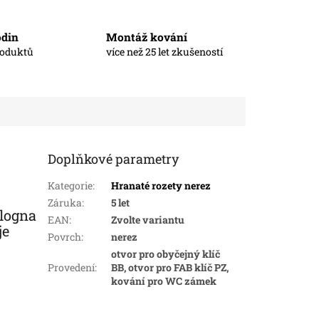
odin
Montáž kování
roduktů
více než 25 let zkušeností
Doplňkové parametry
Kategorie
:
Hranaté rozety nerez
Záruka
:
5 let
ologna
EAN
:
Zvolte variantu
je
Povrch
:
nerez
otvor pro obyčejný klíč
Provedení
:
BB, otvor pro FAB klíč PZ,
kování pro WC zámek