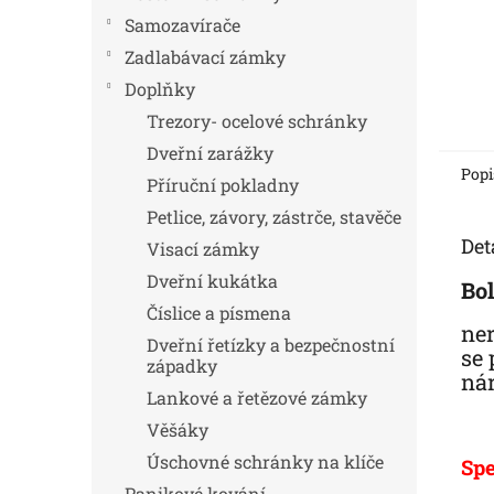
Samozavírače
Zadlabávací zámky
Doplňky
Trezory- ocelové schránky
Dveřní zarážky
Popi
Příruční pokladny
Petlice, závory, zástrče, stavěče
Det
Visací zámky
Dveřní kukátka
Bo
Číslice a písmena
ner
Dveřní řetízky a bezpečnostní
se 
západky
nár
Lankové a řetězové zámky
Věšáky
Úschovné schránky na klíče
Spe
Panikové kování