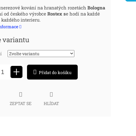
ná
 nerezové kování na hranatých rozetách
Bologna
í od českého výrobce
Rostex s
e hodí na každé
:
 každého interieru.
informace
e variantu
í
+
Přidat do košíku
ZEPTAT SE
HLÍDAT