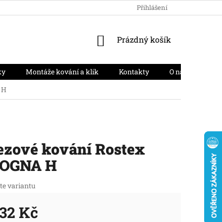
HODNOCENÍ OBCHODU
PODMÍNKY OCHRANY OSOBNÍCH ÚD
Přihlášení
NÁKUPNÍ
Prázdný košík
KOŠÍK
ky
Montáže kování a klik
Kontakty
O nás
Moj
 H
ezové kování Rostex
OGNA H
te variantu
32 Kč