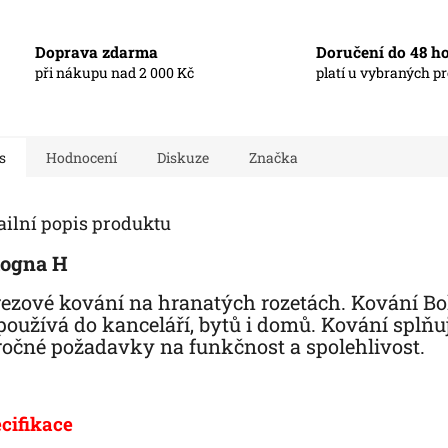
Doprava zdarma
Doručení do 48 h
při nákupu nad 2 000 Kč
platí u vybraných p
s
Hodnocení
Diskuze
Značka
ailní popis produktu
logna H
ezové kování na hranatých rozetách. Kování B
používá do kanceláří, bytů i domů. Kování splňu
očné požadavky na funkčnost a spolehlivost.
cifikace