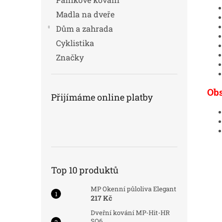
Madla na dveře
Dům a zahrada
Cyklistika
Značky
Ob
Přijímáme online platby
Top 10 produktů
MP Okenní půloliva Elegant
217 Kč
Dveřní kování MP-Hit-HR
SQ6