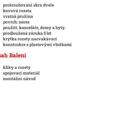
prošroubování skrz dveře
kovová rozeta
vratná pružina
povrch: nerez
použití: kanceláře, domy a byty.
prodloužená záruka 5 let
krytka rozety nacvakávaci
konstrukce s plastovými vložkami
sah Balení
kliky a rozety
spojovací materiál
montážní návod