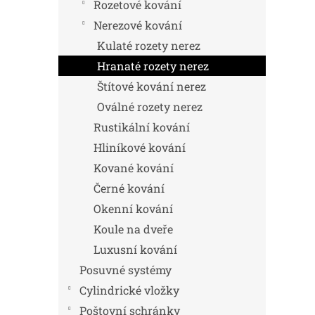
n
Rozetové kování
e
Nerezové kování
l
Kulaté rozety nerez
Hranaté rozety nerez
Štítové kování nerez
Oválné rozety nerez
Rustikální kování
Hliníkové kování
Kované kování
Černé kování
Okenní kování
Koule na dveře
Luxusní kování
Posuvné systémy
Cylindrické vložky
Poštovní schránky