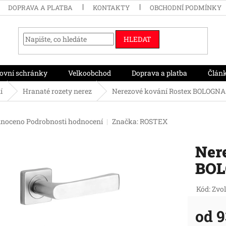
DOPRAVA A PLATBA
KONTAKTY
OBCHODNÍ PODMÍNKY
HLEDAT
ovní schránky
Velkoobchod
Doprava a platba
Člán
í
Hranaté rozety nerez
Nerezové kování Rostex BOLOGNA
né
noceno
Podrobnosti hodnocení
Značka:
ROSTEX
ení
tu
Ner
BOL
ek.
Kód:
Zvol
od
9