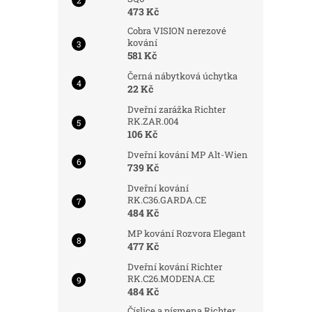
473 Kč
Cobra VISION nerezové
kování
581 Kč
Černá nábytková úchytka
22 Kč
Dveřní zarážka Richter
RK.ZAR.004
106 Kč
Dveřní kování MP Alt-Wien
739 Kč
Dveřní kování
RK.C36.GARDA.CE
484 Kč
MP kování Rozvora Elegant
477 Kč
Dveřní kování Richter
RK.C26.MODENA.CE
484 Kč
Číslice a písmena Richter