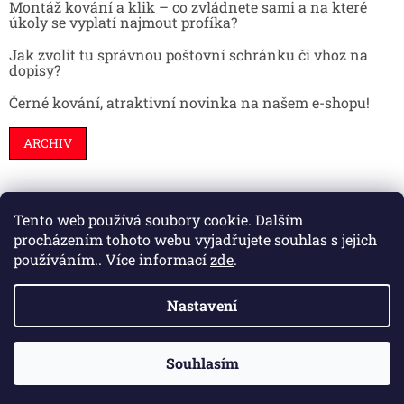
Montáž kování a klik – co zvládnete sami a na které
úkoly se vyplatí najmout profíka?
Jak zvolit tu správnou poštovní schránku či vhoz na
dopisy?
Černé kování, atraktivní novinka na našem e-shopu!
ARCHIV
Tento web používá soubory cookie. Dalším
Stavební pouzdra
Interiéry
Dveře
procházením tohoto webu vyjadřujete souhlas s jejich
používáním.. Více informací
zde
.
Nastavení
Vytvořil Shoptet
Souhlasím
Copyright 2026
HS kování
. Všechna práva vyhrazena.