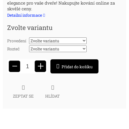
elegance pro vaše dveře! Nakupujte kování online za
cena:
skvělé ceny.
Detailní informace
Zvolte variantu
Provedení
Rozteč
+
−
Přidat do košíku
ZEPTAT SE
HLÍDAT