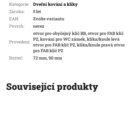
Kategorie
:
Dveřní kování a kliky
Záruka
:
5 let
EAN
:
Zvolte variantu
Povrch
:
nerez
otvor pro obyčejný klíč BB, otvor pro FAB klíč
PZ, kování pro WC zámek, klika/koule levá
Provedení
:
otvor pro FAB klíč PZ, klika/koule pravá otvor
pro FAB klíč PZ
Rozteč
:
72 mm, 90 mm
Související produkty