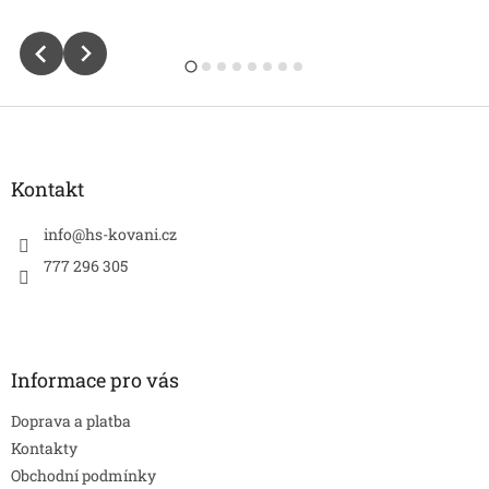
Z
á
p
a
Kontakt
t
í
info
@
hs-kovani.cz
777 296 305
Informace pro vás
Doprava a platba
Kontakty
Obchodní podmínky