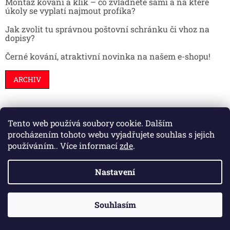
Montáž kování a klik – co zvládnete sami a na které
úkoly se vyplatí najmout profíka?
Jak zvolit tu správnou poštovní schránku či vhoz na
dopisy?
Černé kování, atraktivní novinka na našem e-shopu!
ARCHIV
Tento web používá soubory cookie. Dalším
Stavební pouzdra
Interiéry
Dveře
procházením tohoto webu vyjadřujete souhlas s jejich
používáním.. Více informací
zde
.
Nastavení
Vytvořil Shoptet
Souhlasím
Copyright 2026
HS kování
. Všechna práva vyhrazena.