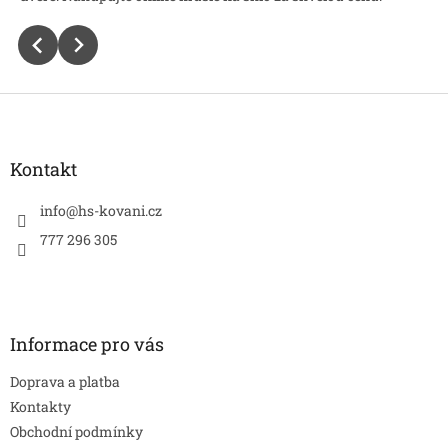
Z
á
p
a
Kontakt
t
í
info
@
hs-kovani.cz
777 296 305
Informace pro vás
Doprava a platba
Kontakty
Obchodní podmínky