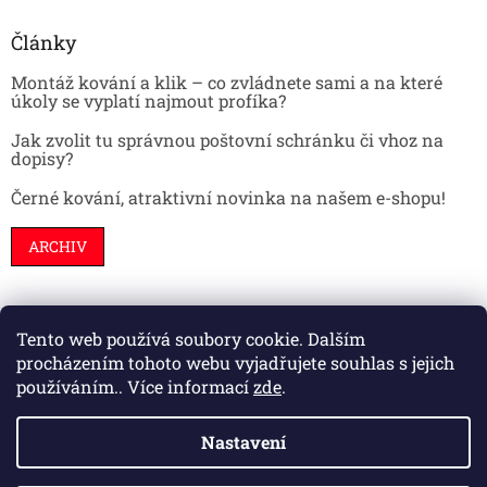
Články
Montáž kování a klik – co zvládnete sami a na které
úkoly se vyplatí najmout profíka?
Jak zvolit tu správnou poštovní schránku či vhoz na
dopisy?
Černé kování, atraktivní novinka na našem e-shopu!
ARCHIV
Tento web používá soubory cookie. Dalším
Stavební pouzdra
Interiéry
Dveře
procházením tohoto webu vyjadřujete souhlas s jejich
používáním.. Více informací
zde
.
Nastavení
Vytvořil Shoptet