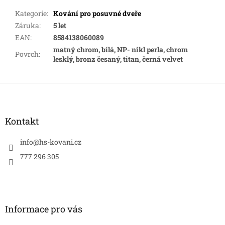
Kategorie
:
Kování pro posuvné dveře
Záruka
:
5 let
EAN
:
8584138060089
matný chrom, bílá, NP- nikl perla, chrom
Povrch
:
lesklý, bronz česaný, titan, černá velvet
Z
á
p
a
Kontakt
t
í
info
@
hs-kovani.cz
777 296 305
Informace pro vás