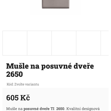
Mušle na posuvné dveře
2650
Kód:
Zvolte variantu
605 Kč
Měrná
Mušle na
posuvné dveře TI 2650
. Kvalitní designová