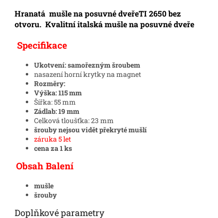
Hranatá mušle na posuvné dveřeTI 2650 bez
otvoru. Kvalitní italská mušle na posuvné dveře
Specifikace
Ukotvení: samořezným šroubem
nasazení horní krytky na magnet
Rozměry:
Výška: 115 mm
Šířka: 55 mm
Zádlab: 19 mm
Celková tloušťka: 23 mm
šrouby nejsou vidět překryté mušlí
záruka 5 let
cena za 1 ks
Obsah Balení
mušle
šrouby
Doplňkové parametry