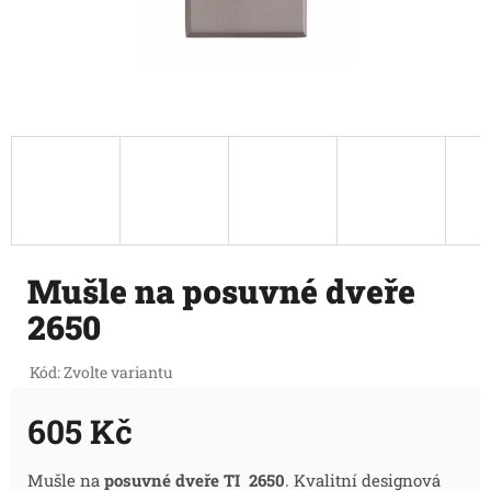
Mušle na posuvné dveře
2650
Kód:
Zvolte variantu
605 Kč
Měrná
Mušle na
posuvné dveře TI 2650
. Kvalitní designová