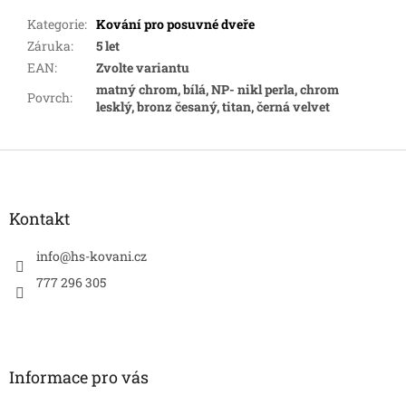
Kategorie
:
Kování pro posuvné dveře
Záruka
:
5 let
EAN
:
Zvolte variantu
matný chrom, bílá, NP- nikl perla, chrom
Povrch
:
lesklý, bronz česaný, titan, černá velvet
Z
á
p
a
Kontakt
t
í
info
@
hs-kovani.cz
777 296 305
Informace pro vás