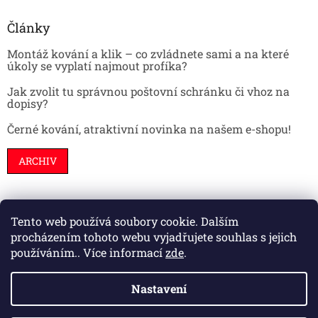
Články
Montáž kování a klik – co zvládnete sami a na které
úkoly se vyplatí najmout profíka?
Jak zvolit tu správnou poštovní schránku či vhoz na
dopisy?
Černé kování, atraktivní novinka na našem e-shopu!
ARCHIV
Tento web používá soubory cookie. Dalším
Stavební pouzdra
Interiéry
Dveře
procházením tohoto webu vyjadřujete souhlas s jejich
používáním.. Více informací
zde
.
Nastavení
Vytvořil Shoptet