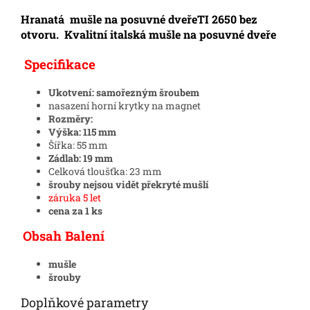
Hranatá mušle na posuvné dveřeTI 2650 bez
otvoru. Kvalitní italská mušle na posuvné dveře
Specifikace
Ukotvení: samořezným šroubem
nasazení horní krytky na magnet
Rozměry:
Výška: 115 mm
Šířka: 55 mm
Zádlab: 19 mm
Celková tloušťka: 23 mm
šrouby nejsou vidět překryté mušlí
záruka 5 let
cena za 1 ks
Obsah Balení
mušle
šrouby
Doplňkové parametry