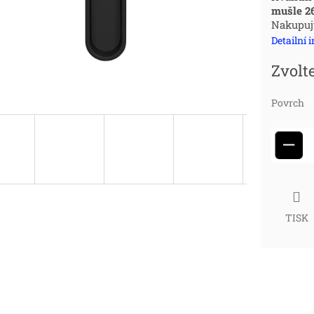
mušle 2
cena
Nakupujt
Detailní 
Zvolt
Povrch
−
TISK