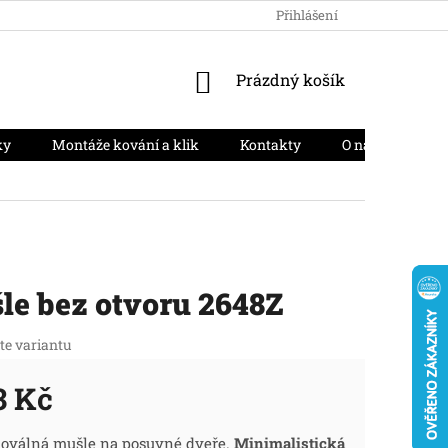
HODNOCENÍ OBCHODU
PODMÍNKY OCHRANY OSOBNÍCH ÚD
Přihlášení
NÁKUPNÍ
Prázdný košík
KOŠÍK
ky
Montáže kování a klik
Kontakty
O nás
Moj
le bez otvoru 2648Z
te variantu
3 Kč
ná
 oválná mušle na posuvné dveře.
Minimalistická