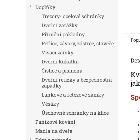
Doplňky
Trezory- ocelové schránky
Dveřní zarážky
Příruční pokladny
Popi
Petlice, závory, zástrče, stavěče
Visací zámky
Det
Dveřní kukátka
Číslice a písmena
Kv
Dveřní řetízky a bezpečnostní
ja
západky
Lankové a řetězové zámky
Sp
Věšáky
Úschovné schránky na klíče
Panikové kování
Madla na dveře
Dům a zahrada