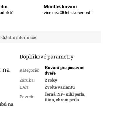
odin
Montáž kování
roduktů
více než 25 let zkušeností
Ostatní informace
Doplňkové parametry
Kování pro posuvné
 na
Kategorie
:
dveře
Záruka
:
2 roky
EAN
:
Zvolte variantu
černá, NP- nikl perla,
Povrch
:
titan, chrom perla
ubů na