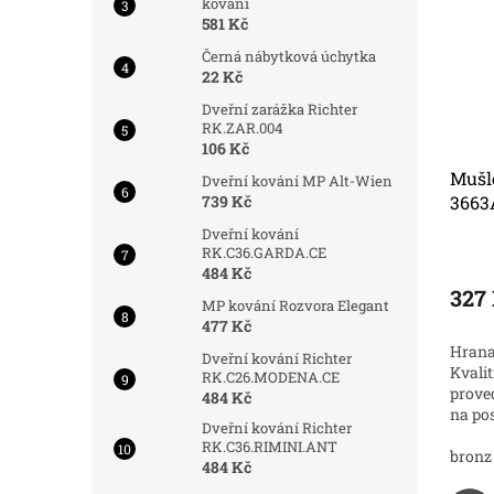
kování
581 Kč
Černá nábytková úchytka
22 Kč
Dveřní zarážka Richter
RK.ZAR.004
106 Kč
eř FT
Zarážka dveří TRENTO
Mušl
Dveřní kování MP Alt-Wien
739 Kč
anatá
3663
Dveřní kování
Do 3 dnů
Skladem
RK.C36.GARDA.CE
484 Kč
85 Kč
327
DETAIL
DETAIL
MP kování Rozvora Elegant
477 Kč
é dveře.
Dveřní zarážka Richter Trento je
Hrana
Dveřní kování Richter
barevných
kvalitní zarážka na všechny typy
Kvali
RK.C26.MODENA.CE
ine mušle
dveří. Nakupujte online za dobrou
prove
484 Kč
 ceny.
cenu.
na pos
Dveřní kování Richter
RK.C36.RIMINI.ANT
nerez
černá
matný nikl
černá
matný nikl
matný chrom
antracit matný ( cemat)
chrom lesk
bronz
484 Kč