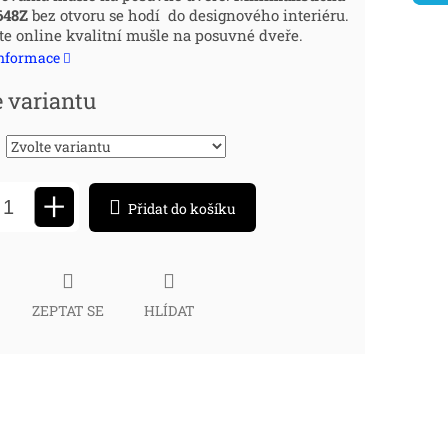
648Z
bez otvoru se hodí do designového interiéru.
:
e online kvalitní mušle na posuvné dveře
.
informace
e variantu
+
Přidat do košíku
ZEPTAT SE
HLÍDAT