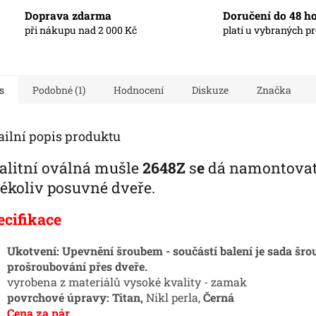
Doprava zdarma
Doručení do 48 h
při nákupu nad 2 000 Kč
platí u vybraných p
s
Podobné (1)
Hodnocení
Diskuze
Značka
ailní popis produktu
alitní oválná mušle
2648Z
s
e
dá namontovat
kékoliv posuvné dveře.
ecifikace
Ukotvení:
Upevnění šroubem - součástí balení je sada šro
prošroubování přes dveře.
vyrobena z materiálů vysoké kvality - zamak
povrchové úpravy: Titan,
Nikl perla,
Černá
Cena za pár