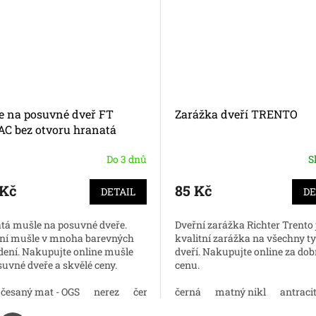
e na posuvné dveř FT
Zarážka dveří TRENTO
AC bez otvoru hranatá
Do 3 dnů
S
 Kč
85 Kč
DETAIL
DE
tá mušle na posuvné dveře.
Dveřní zarážka Richter Trento 
tní mušle v mnoha barevných
kvalitní zarážka na všechny t
dení. Nakupujte online mušle
dveří. Nakupujte online za do
uvné dveře a skvělé ceny.
cenu.
 česaný mat - OGS
nerez
černá
matný nikl
černá
matný nikl
matný chrom
antraci