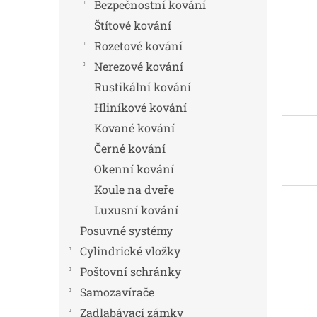
n
Bezpečnostní kování
e
Štítové kování
l
Rozetové kování
Nerezové kování
Rustikální kování
Hliníkové kování
Kované kování
Černé kování
Okenní kování
Koule na dveře
Luxusní kování
Posuvné systémy
Cylindrické vložky
Poštovní schránky
Samozavírače
Zadlabávací zámky