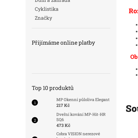
Cyklistika
Ro
Značky
Přijímáme online platby
Ob
Top 10 produktů
MP Okenní půloliva Elegant
217 Kč
So
Dveřní kování MP-Hit-HR
SQ6
473 Kč
d:
6946/BRO
Kód:
4984/CER
Cobra VISION nerezové