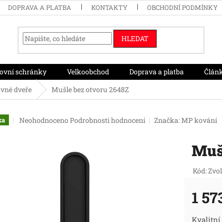
DOPRAVA A PLATBA
KONTAKTY
OBCHODNÍ PODMÍNKY
HLEDAT
ovní schránky
Velkoobchod
Doprava a platba
Člán
uvné dveře
Mušle bez otvoru 2648Z
Průměrné
Neohodnoceno
Podrobnosti hodnocení
Značka:
MP kování
ka
hodnocení
produktu
Muš
je
0,0
z
Kód:
Zvol
5
hvězdiček.
1 57
Měr
Kvalitní