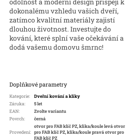
odolnost a moderní design přispějí k
dokonalému vzhledu vašich dveří,
zatímco kvalitní materiály zajistí
dlouhou životnost. Investujte do
kování, které splní vaše očekávání a
dodá vašemu domovu šmrnc!
Doplňkové parametry
Kategorie
:
Dveřní kování a kliky
Záruka
:
5 let
EAN
:
Zvolte variantu
Povrch
:
černá
otvor pro FAB klíč PZ, klika/koule levá otvor
Provedení
:
pro FAB klíč PZ, klika/koule pravá otvor pro
FAB klíč PZ