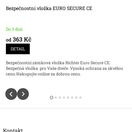
Bezpečnostní vložka EURO SECURE CE
Do 3 dnů
363 Kč
od
DETAIL
Bezpečnostní zámková vložka Richter Euro Secure CE.
Bezpečná vložka pro Vaše dveře. Vysoká ochrana za skvělou
cenu.Nakupujte online za dobrou cenu.
Z
á
p
a
Kontakt