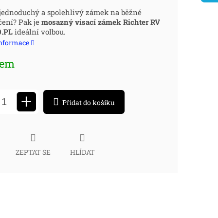
ná
jednoduchý a spolehlivý zámek na běžné
ení? Pak je
mosazný visací zámek Richter RV
:
0.PL
ideální volbou.
informace
dem
+
Přidat do košíku
ZEPTAT SE
HLÍDAT