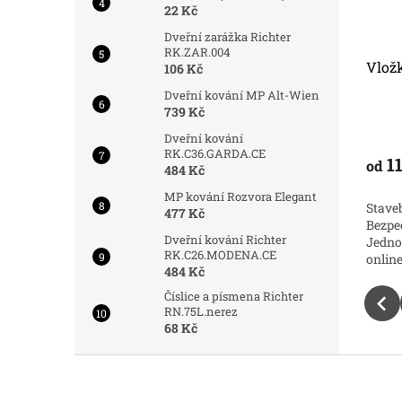
22 Kč
Dveřní zarážka Richter
RK.ZAR.004
 EURO
Bezpečnostní vložka EURO
Vlož
106 Kč
SECURE K CE
Dveřní kování MP Alt-Wien
739 Kč
Do 3 dnů
Do 3 dnů
Prům
Dveřní kování
hodno
RK.C36.GARDA.CE
produ
483 Kč
11
od
od
DETAIL
DETAIL
484 Kč
je
5,0
MP kování Rozvora Elegant
ložka
Bezpečnostní zámková
Stave
z
477 Kč
Bezpečná
vložka Knoflíková Richter Euro
Bezpe
5
Dveřní kování Richter
ysoká
Secure K CE. Bezpečná vložka pro
Jedno
hvězdi
RK.C26.MODENA.CE
.Nakupujte
Vaše dveře. Vysoká ochrana za
onlin
484 Kč
skvělou cenu.Nakupujte online za
dobrou cenu.
Číslice a písmena Richter
RN.75L.nerez
68 Kč
Z
á