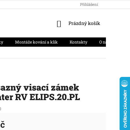
HODNOCENÍ OBCHODU
PODMÍNKY OCHRANY OSOBNÍCH ÚD
Přihlášení
NÁKUPNÍ
Prázdný košík
KOŠÍK
ky
Montáže kování a klik
Kontakty
O nás
Moj
azný visací zámek
ter RV ELIPS.20.PL
0
Kč