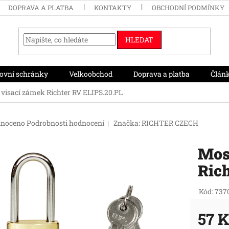
DOPRAVA A PLATBA
KONTAKTY
OBCHODNÍ PODMÍNKY
HLEDAT
ovní schránky
Velkoobchod
Doprava a platba
Člán
visací zámek Richter RV ELIPS.20.PL
né
noceno
Podrobnosti hodnocení
Značka:
RICHTER CZECH
ení
tu
Mos
Rich
ek.
Kód:
737
57 