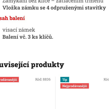
Zamykání bez klíče – zatlačením třmenu
Vložka zámku se 4 odpruženými stavítky
sah balení
visací zámek
Balení vč. 3 ks klíčů.
uvisející produkty
Kód:
8836
Kó
rodávanější
Tip
Nejprodávanější