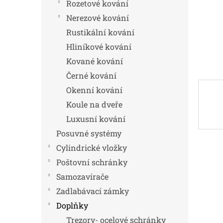
n
Rozetové kování
e
Nerezové kování
l
Rustikální kování
Hliníkové kování
Kované kování
Černé kování
Okenní kování
Koule na dveře
Luxusní kování
Posuvné systémy
Cylindrické vložky
Poštovní schránky
Samozavírače
Zadlabávací zámky
Doplňky
Trezory- ocelové schránky