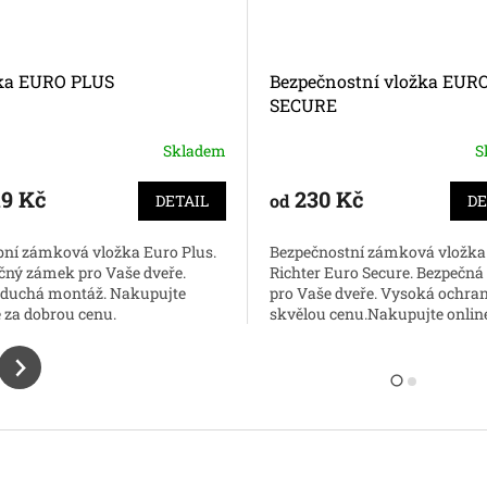
ka EURO PLUS
Bezpečnostní vložka EUR
SECURE
Skladem
S
ěrné
Průměrné
cení
hodnocení
ktu
produktu
9 Kč
230 Kč
od
DETAIL
DE
je
5,0
bní zámková vložka Euro Plus.
Bezpečnostní zámková vložka
z
čný zámek pro Vaše dveře.
Richter Euro Secure. Bezpečná
5
duchá montáž. Nakupujte
pro Vaše dveře. Vysoká ochra
ček.
hvězdiček.
e za dobrou cenu.
skvělou cenu.Nakupujte onlin
dobrou cenu.