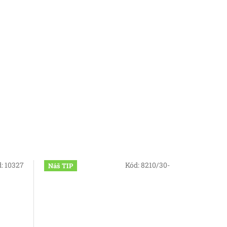
d:
10327
Kód:
8210/30-
Náš TIP