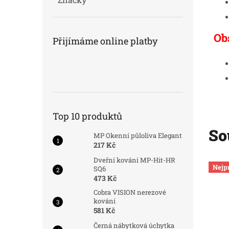
Ob
Přijímáme online platby
Top 10 produktů
So
MP Okenní půloliva Elegant
217 Kč
Dveřní kování MP-Hit-HR
Kód:
8216/30-
Kód:
8219/30K
Nejp
SQ6
473 Kč
Cobra VISION nerezové
kování
581 Kč
Černá nábytková úchytka