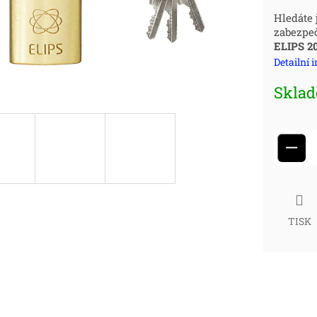
Měr
Hledáte 
zabezpeč
cena
ELIPS 2
Detailní 
Skla
−
TISK