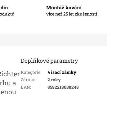
odin
Montáž kování
roduktů
více než 25 let zkušeností
Doplňkové parametry
Kategorie
:
Visací zámky
Richter
Záruka
:
2 roky
trhu a
EAN
:
8592218038248
cenou