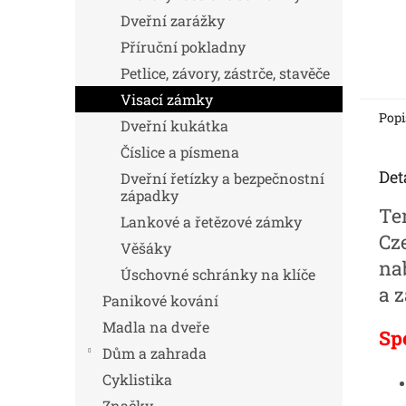
Dveřní zarážky
Příruční pokladny
Petlice, závory, zástrče, stavěče
Visací zámky
Popi
Dveřní kukátka
Číslice a písmena
Det
Dveřní řetízky a bezpečnostní
západky
Te
Lankové a řetězové zámky
Cz
Věšáky
na
Úschovné schránky na klíče
a 
Panikové kování
Madla na dveře
Sp
Dům a zahrada
Cyklistika
Značky