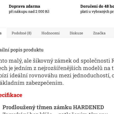
Doprava zdarma
Doručení do 48 h
při nákupu nad 2 000 Kč
platí u vybraných p
s
Podobné (8)
Hodnocení
Diskuze
Značka
ailní popis produktu
nto malý, ale šikovný zámek od společnosti 
ech je jedním z nejrozšířenějších modelů na 
bízí ideální rovnováhu mezi jednoduchostí, 
základním zabezpečením.
ecifikace
Prodloužený třmen zámku HARDENED