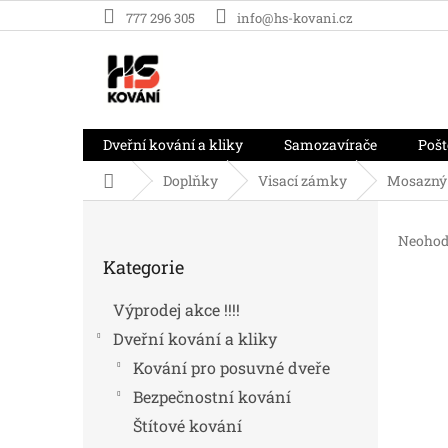
Přejít
777 296 305
info@hs-kovani.cz
na
obsah
Dveřní kování a kliky
Samozavírače
Pošt
Domů
Doplňky
Visací zámky
Mosazný 
P
o
Průměr
Neohod
Přeskočit
s
hodnoc
Kategorie
kategorie
t
produk
r
je
Výprodej akce !!!!
0,0
a
z
Dveřní kování a kliky
n
5
n
Kování pro posuvné dveře
hvězdič
í
Bezpečnostní kování
p
Štítové kování
a