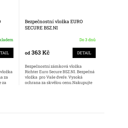
O
Bezpečnostní vložka EURO
Bezpečno
SECURE BSZ.NI
SECURE K
kladem
Do 3 dnů
363 Kč
404 
od
od
TAIL
DETAIL
Bezpečnostní zámková vložka
Bezpečnos
 vložka
Richter Euro Secure BSZ.NI. Bezpečná
Richter Eu
na za
vložka pro Vaše dveře. Vysoká
pro Vaše d
e za
ochrana za skvělou cenu.Nakupujte
skvělou ce
online za dobrou cenu.
dobrou cen