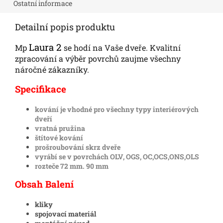
Ostatní informace
Detailní popis produktu
Laura 2
Mp
se hodí na Vaše dveře. Kvalitní
zpracování a výběr povrchů zaujme všechny
náročné zákazníky.
Specifikace
kování je vhodné pro všechny typy interiérových
dveří
vratná pružina
štítové kování
prošroubování skrz dveře
vyrábí se v povrchách OLV, OGS, OC,OCS,ONS,OLS
rozteče 72 mm. 90 mm
Obsah Balení
kliky
spojovací materiál