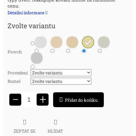
cena:
cenu.
Detailní informace
Zvolte variantu
Povrch
Provedení
Rozteč
+
−
Přidat do košíku
ZEPTAT SE
HLÍDAT