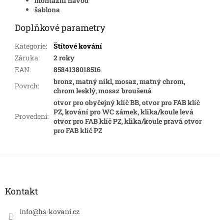
montážní návod
šablona
Doplňkové parametry
Kategorie
:
Štítové kování
Záruka
:
2 roky
EAN
:
8584138018516
bronz, matný nikl, mosaz, matný chrom,
Povrch
:
chrom lesklý, mosaz broušená
otvor pro obyčejný klíč BB, otvor pro FAB klíč
PZ, kování pro WC zámek, klika/koule levá
Provedení
:
otvor pro FAB klíč PZ, klika/koule pravá otvor
pro FAB klíč PZ
Z
á
p
a
Kontakt
t
í
info
@
hs-kovani.cz