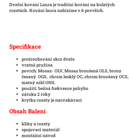
Dveřní kování Laura je tradiční kování na kulatých
rozetách. Kování laura nabízíme v 6 površích.
Specifikace
prošroubování skrz dveře
vratná pružina
povrch: Mosaz- OLV, Mosaz broušená OLS, bronz
česaný OGS, chrom lesklý OC, chrom broušený OCS,
matný nikl ONS.
použití: bežná frekvence pohybu
záruka 2 roky
krytka rozety je nacvakávací
Obsah Balení
kliky a rozety
spojovací materiál
montážní návod