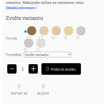
interieru. Nakupujte online za rozumnou cenu.
cena:
Detailní informace
Zvolte variantu
Povrch
Provedení
+
−
Přidat do košíku
ZEPTAT SE
HLÍDAT