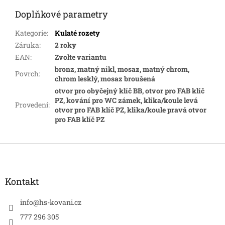
Doplňkové parametry
Kategorie
:
Kulaté rozety
Záruka
:
2 roky
EAN
:
Zvolte variantu
bronz, matný nikl, mosaz, matný chrom,
Povrch
:
chrom lesklý, mosaz broušená
otvor pro obyčejný klíč BB, otvor pro FAB klíč
PZ, kování pro WC zámek, klika/koule levá
Provedení
:
otvor pro FAB klíč PZ, klika/koule pravá otvor
pro FAB klíč PZ
Z
á
p
a
Kontakt
t
í
info
@
hs-kovani.cz
777 296 305