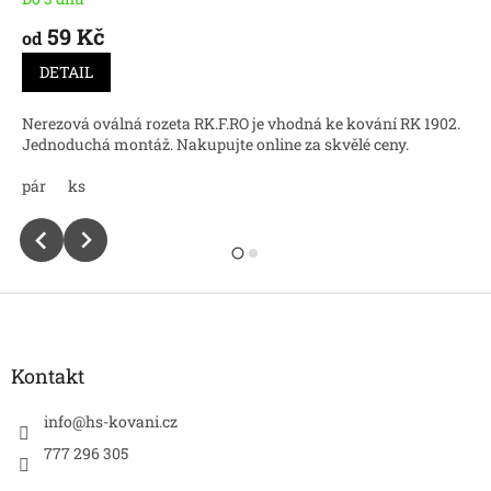
59 Kč
od
DETAIL
Nerezová oválná rozeta RK.F.RO je vhodná ke kování RK 1902.
Jednoduchá montáž. Nakupujte online za skvělé ceny.
pár
ks
Z
á
p
a
Kontakt
t
í
info
@
hs-kovani.cz
777 296 305