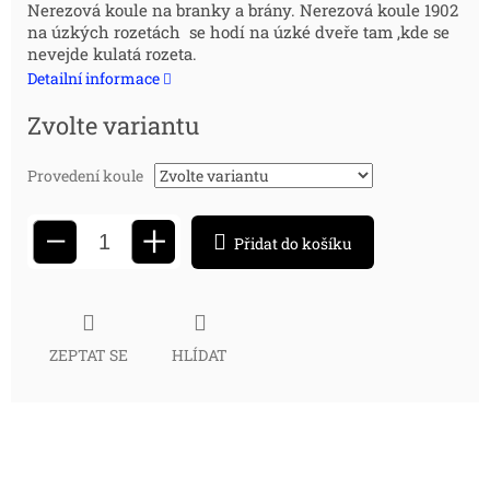
Měrná
Nerezová koule na branky a brány. Nerezová koule 1902
na úzkých rozetách se hodí na úzké dveře tam ,kde se
cena:
nevejde kulatá rozeta.
Detailní informace
Zvolte variantu
Provedení koule
+
−
Přidat do košíku
ZEPTAT SE
HLÍDAT