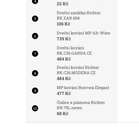
22 Kč
Dveřní zarážka Richter
RK.ZAR.004
106 Kč
Dveřní kování MP Alt-Wien
739 Kč
Dveřní kování
RK.C36.GARDA.CE
484 Kč
Dveřní kování Richter
RK.C26.MODENA.CE
484 Kč
MP kování Rozvora Elegant
477 Kč
Číslice a písmena Richter
RN.75L.nerez
68 Kč
Z
á