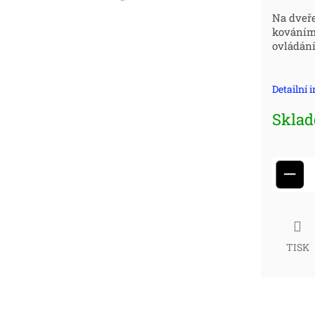
Měr
Na dveře
kováním 
cena
ovládání
Detailní 
Skla
−
TISK