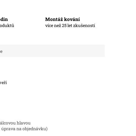
odin
Montáž kování
roduktů
více než 25 let zkušeností
ce
veří
válcovou hlavou
á úprava na objednávku)