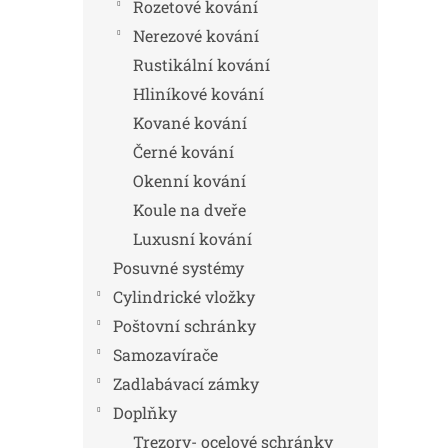
n
Rozetové kování
e
Nerezové kování
l
Rustikální kování
Hliníkové kování
Kované kování
Černé kování
Okenní kování
Koule na dveře
Luxusní kování
Posuvné systémy
Cylindrické vložky
Poštovní schránky
Samozavírače
Zadlabávací zámky
Doplňky
Trezory- ocelové schránky