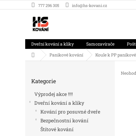
Přejít
777 296 305
info@hs-kovani.cz
na
obsah
Dveřní kování a kliky
Samozavírače
Pošt
Domů
Panikové kování
Koule k PP paniko
P
o
Průměr
Neohod
Přeskočit
s
hodnoc
Kategorie
kategorie
t
produk
r
je
Výprodej akce !!!!
0,0
a
z
Dveřní kování a kliky
n
5
n
Kování pro posuvné dveře
hvězdič
í
Bezpečnostní kování
p
Štítové kování
a