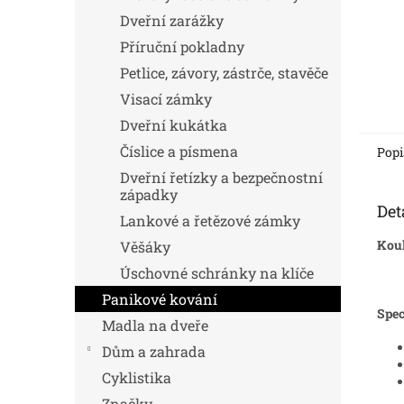
Dveřní zarážky
Příruční pokladny
Petlice, závory, zástrče, stavěče
Visací zámky
Dveřní kukátka
Číslice a písmena
Popi
Dveřní řetízky a bezpečnostní
západky
Det
Lankové a řetězové zámky
Koul
Věšáky
Úschovné schránky na klíče
Panikové kování
Spec
Madla na dveře
Dům a zahrada
Cyklistika
Značky