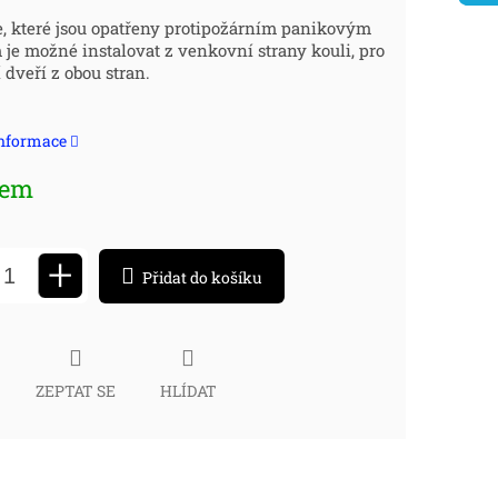
ná
, které jsou opatřeny protipožárním panikovým
je možné instalovat z venkovní strany kouli, pro
:
 dveří z obou stran.
informace
dem
+
Přidat do košíku
ZEPTAT SE
HLÍDAT