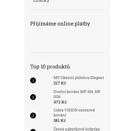
Přijímáme online platby
Top 10 produktů
MP Okenní půloliva Elegant
217 Kč
Dveřní kování MP-Hit-HR
SQ6
473 Kč
Cobra VISION nerezové
kování
581 Kč
Černá nábytková úchytka