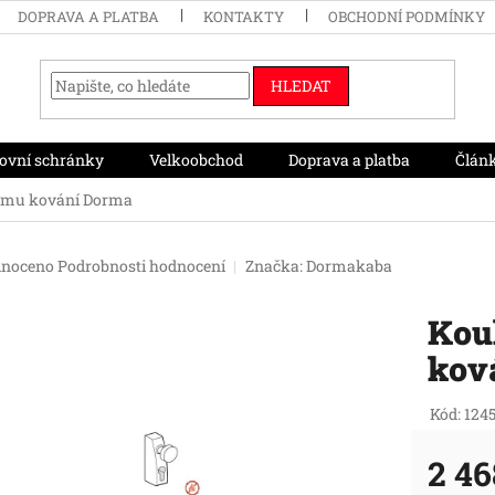
DOPRAVA A PLATBA
KONTAKTY
OBCHODNÍ PODMÍNKY
HLEDAT
ovní schránky
Velkoobchod
Doprava a platba
Člán
vému kování Dorma
né
noceno
Podrobnosti hodnocení
Značka:
Dormakaba
ení
tu
Kou
kov
ek.
Kód:
124
2 46