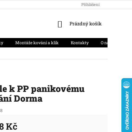
HODNOCENÍ OBCHODU
PODMÍNKY OCHRANY OSOBNÍCH ÚD
Přihlášení
NÁKUPNÍ
Prázdný košík
KOŠÍK
ky
Montáže kování a klik
Kontakty
O nás
Moj
le k PP panikovému
ání Dorma
58
8 Kč