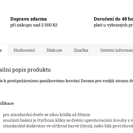
Doprava zdarma
Doručení do 48 h
při nákupu nad 2 000 Kč
platí u vybraných p
s
Hodnocení
Diskuze
Značka
Ostatní informa
ailní popis produktu
e k protipožárnímu panikovému kování Dorma pro vnější stranu d
ifikace
pro standardní dveře se sílou křídla až 60mm
součástí balení je čtyřhran kliky se dvěmi upevňovacími šrouby s 
standardně dodáváno ve stříbrné barvě (černá, nebo bílá povrchov