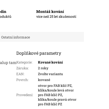
odin
Montáž kování
roduktů
více než 25 let zkušeností
Ostatní informace
Doplňkové parametry
halup tam
Kategorie
:
Kované kování
Záruka
:
2 roky
EAN
:
Zvolte variantu
Povrch
:
kované
otvor pro FAB klíč PZ,
klika/koule levá otvor
Provedení
:
pro FAB klíč PZ,
klika/koule pravá otvor
pro FAB klíč PZ