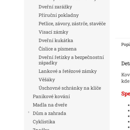
Dveřní zarážky
Příruční pokladny
Petlice, závory, zástrče, stavěče
Visací zámky
Dveřní kukátka
Popi
Číslice a písmena
Dveřní řetízky a bezpečnostní
západky
Det
Lankové a řetězové zámky
Kov
Věšáky
kde
Úschovné schránky na klíče
Spe
Panikové kování
Madla na dveře
Dům a zahrada
Cyklistika
Značky