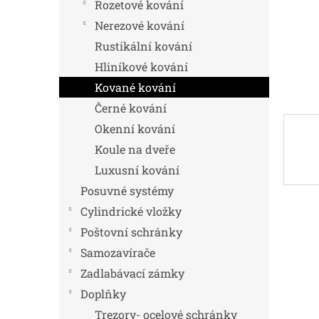
n
Rozetové kování
e
Nerezové kování
l
Rustikální kování
Hliníkové kování
Kované kování
Černé kování
Okenní kování
Koule na dveře
Luxusní kování
Posuvné systémy
Cylindrické vložky
Poštovní schránky
Samozavírače
Zadlabávací zámky
Doplňky
Trezory- ocelové schránky