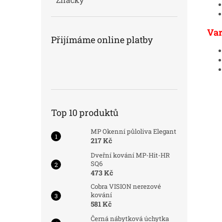
Var
Přijímáme online platby
Top 10 produktů
MP Okenní půloliva Elegant
217 Kč
Dveřní kování MP-Hit-HR
SQ6
473 Kč
Cobra VISION nerezové
kování
581 Kč
Černá nábytková úchytka