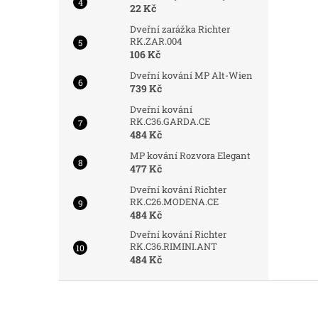
22 Kč
Dveřní zarážka Richter
RK.ZAR.004
106 Kč
Dveřní kování MP Alt-Wien
739 Kč
Dveřní kování
RK.C36.GARDA.CE
484 Kč
MP kování Rozvora Elegant
477 Kč
Dveřní kování Richter
RK.C26.MODENA.CE
484 Kč
Dveřní kování Richter
RK.C36.RIMINI.ANT
484 Kč
Z
á