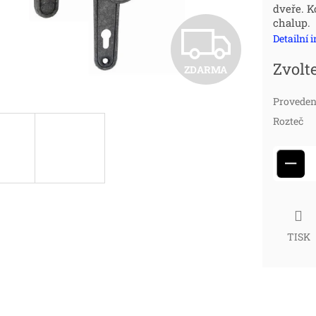
dveře. K
cena
chalup.
Z
Detailní 
Zvolt
ZDARMA
D
Proveden
Rozteč
A
−
R
M
TISK
A