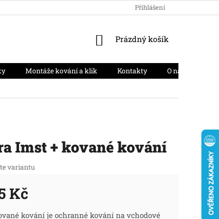
HODNOCENÍ OBCHODU
PODMÍNKY OCHRANY OSOBNÍCH ÚD
Přihlášení
NÁKUPNÍ
Prázdný košík
KOŠÍK
ky
Montáže kování a klik
Kontakty
O nás
Moj
ra Imst + kované kování
te variantu
5 Kč
ná
vané kování je ochranné kování na vchodové