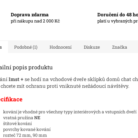
Doprava zdarma
Doručení do 48 h
při nákupu nad 2 000 Kč
platí u vybraných p
s
Podobné (1)
Hodnocení
Diskuze
Značka
ailní popis produktu
ání
Imst +
se hodí na vchodové dveře sklípků domů chat c
 chcete mít ochranu proti vniknuté nežádoucí návštěvy.
cifikace
kování je vhodné pro všechny typy interiérových a vstupních dveří
vratná pružina
NE
štítové kování
povrchy kované kování
rozteč 72 mm, 90 mm