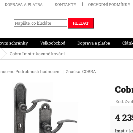
DOPRAVA A PLATBA
KONTAKTY
OBCHODNÍ PODMÍNKY
HLEDAT
ovní schránky
Velkoobchod
Doprava a platba
Člán
Cobra Imst + kované kování
né
noceno
Podrobnosti hodnocení
Značka:
COBRA
ení
tu
Cob
Kód:
Zvol
ek.
4 23
Měr
Imst +
ko