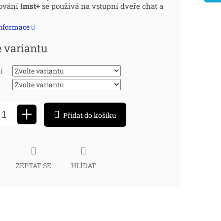
ování I
mst+
se používá na vstupní dveře chat a
:
informace
e variantu
í
+
Přidat do košíku
ZEPTAT SE
HLÍDAT