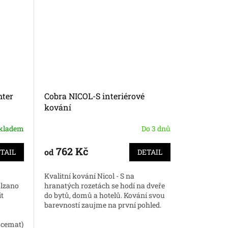
hter
Cobra NICOL-S interiérové
Dveřní M
kování
kladem
Do 3 dnů
762 Kč
639 
od
od
TAIL
DETAIL
Kvalitní kování Nicol - S na
Kvalitní k
olzano
hranatých rozetách se hodí na dveře
společnost
t
do bytů, domů a hotelů. Kování svou
na trhu, k
barevností zaujme na první pohled.
dvou povrc
Nakupujte kvalitní kování online.
 cemat)
titan/ chr