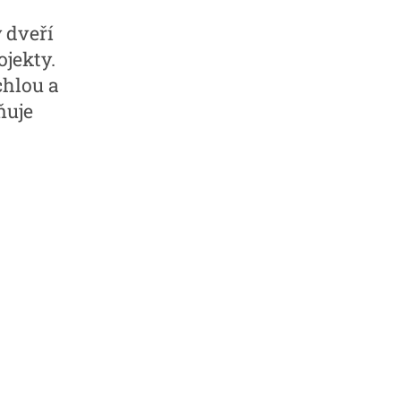
 dveří
ojekty.
chlou a
ňuje