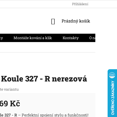
HODNOCENÍ OBCHODU
PODMÍNKY OCHRANY OSOBNÍCH ÚD
Přihlášení
NÁKUPNÍ
Prázdný košík
KOŠÍK
ky
Montáže kování a klik
Kontakty
O nás
Moj
 Koule 327 - R nerezová
te variantu
69 Kč
ná
le 327 - R
– Perfektní spojení stylu a funkčnosti!