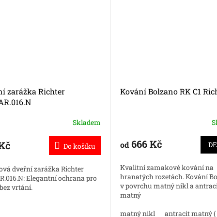
í zarážka Richter
Kování Bolzano RK C1 Ric
AR.016.N
Skladem
S
Průměrné
hodnocení
produktu
666 Kč
 Kč
od
DE
Do košíku
je
5,0
Kvalitní zamakové kování na
ová dveřní zarážka Richter
z
hranatých rozetách. Kování B
R.016.N: Elegantní ochrana pro
5
v povrchu matný nikl a antraci
bez vrtání.
hvězdiček.
matný
matný nikl
antracit matný (