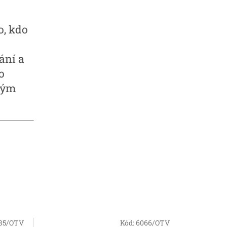
o, kdo
ání a
o
ckým
35/OTV
Kód:
6066/OTV