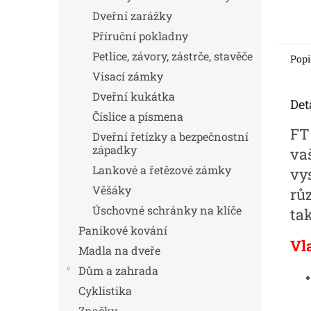
Dveřní zarážky
Příruční pokladny
Petlice, závory, zástrče, stavěče
Popi
Visací zámky
Dveřní kukátka
Det
Číslice a písmena
FT 
Dveřní řetízky a bezpečnostní
západky
va
Lankové a řetězové zámky
vy
Věšáky
růz
Úschovné schránky na klíče
tak
Panikové kování
Vl
Madla na dveře
Dům a zahrada
Cyklistika
Značky