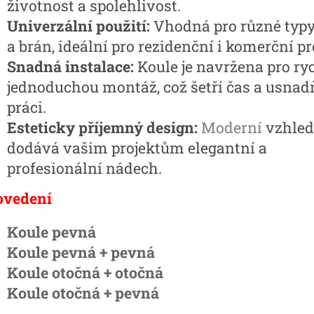
životnost a spolehlivost.
Univerzální použití:
Vhodná pro různé typy
a brán, ideální pro rezidenční i komerční pr
Snadná instalace:
Koule je navržena pro ry
jednoduchou montáž, což šetří čas a usnad
práci.
Esteticky příjemný design:
Moderní
vzhled
dodává vašim projektům elegantní a
profesionální nádech.
ovedení
Koule pevná
Koule pevná + pevná
Koule otočná + otočná
Koule otočná + pevná