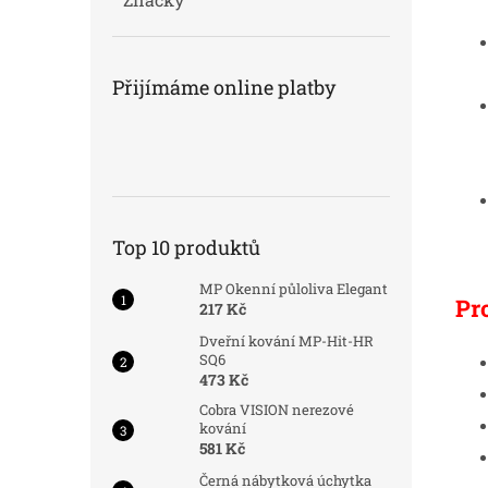
Přijímáme online platby
Top 10 produktů
MP Okenní půloliva Elegant
Pr
217 Kč
Dveřní kování MP-Hit-HR
SQ6
473 Kč
Cobra VISION nerezové
kování
581 Kč
Černá nábytková úchytka