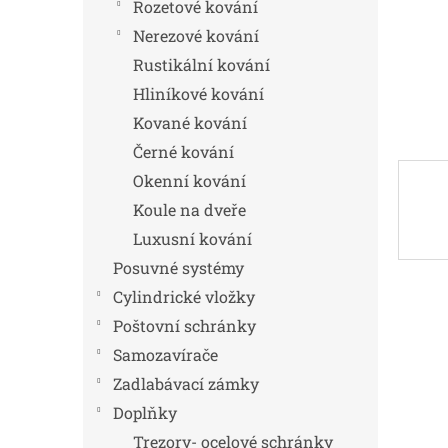
n
Rozetové kování
e
Nerezové kování
l
Rustikální kování
Hliníkové kování
Kované kování
Černé kování
Okenní kování
Koule na dveře
Luxusní kování
Posuvné systémy
Cylindrické vložky
Poštovní schránky
Samozavírače
Zadlabávací zámky
Doplňky
Trezory- ocelové schránky