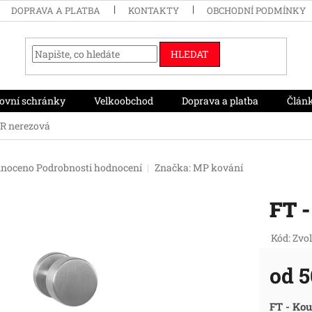
DOPRAVA A PLATBA
KONTAKTY
OBCHODNÍ PODMÍNKY
HLEDAT
ovní schránky
Velkoobchod
Doprava a platba
Člán
 R nerezová
né
noceno
Podrobnosti hodnocení
Značka:
MP kování
ení
tu
FT -
Kód:
Zvol
ek.
od
5
Měr
FT - Kou