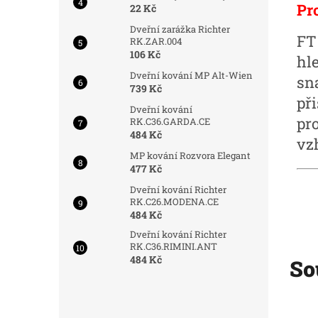
Pr
22 Kč
Dveřní zarážka Richter
FT
RK.ZAR.004
106 Kč
hle
Dveřní kování MP Alt-Wien
sn
739 Kč
při
Dveřní kování
pr
RK.C36.GARDA.CE
484 Kč
vz
MP kování Rozvora Elegant
477 Kč
Dveřní kování Richter
RK.C26.MODENA.CE
484 Kč
Dveřní kování Richter
RK.C36.RIMINI.ANT
484 Kč
So
d:
7937/OTV
Kód:
7955/OTV
Novinka