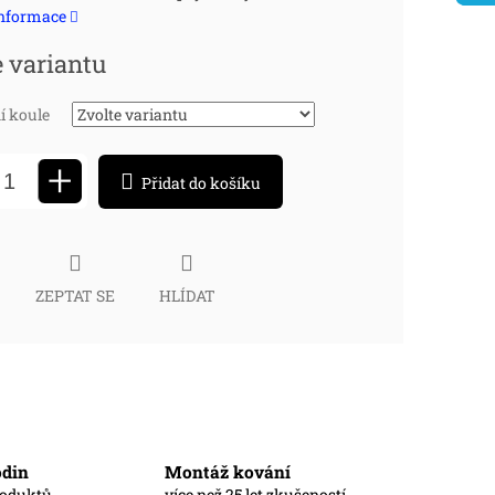
informace
:
e variantu
í koule
+
Přidat do košíku
ZEPTAT SE
HLÍDAT
odin
Montáž kování
roduktů
více než 25 let zkušeností