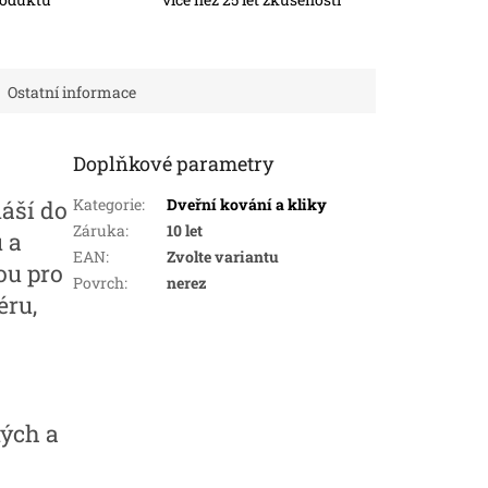
Ostatní informace
Doplňkové parametry
Kategorie
:
Dveřní kování a kliky
náší do
Záruka
:
10 let
 a
EAN
:
Zvolte variantu
ou pro
Povrch
:
nerez
éru,
ých a