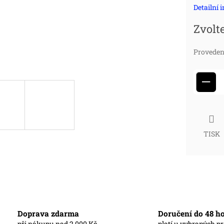
Detailní 
cena
Zvolt
Proveden
−
TISK
Doprava zdarma
Doručení do 48 h
při nákupu nad 2 000 Kč
platí u vybraných p